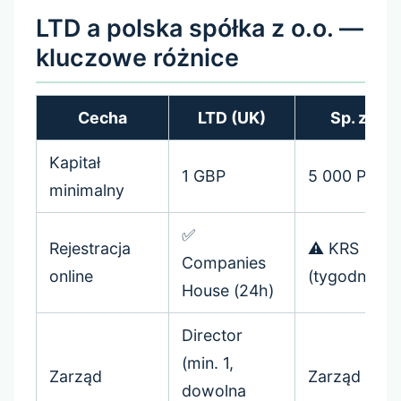
LTD a polska spółka z o.o. —
kluczowe różnice
Cecha
LTD (UK)
Sp. z o.o.
Kapitał
1 GBP
5 000 PLN
minimalny
✅
Rejestracja
⚠️ KRS
Companies
online
(tygodnie/mi
House (24h)
Director
(min. 1,
Zarząd
Zarząd (min.
dowolna