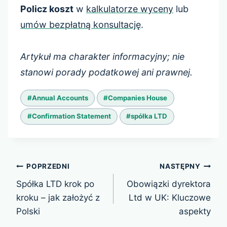
Policz koszt
w
kalkulatorze wyceny
lub
umów bezpłatną konsultację
.
Artykuł ma charakter informacyjny; nie
stanowi porady podatkowej ani prawnej.
Tagi
#
Annual Accounts
#
Companies House
wpisu:
#
Confirmation Statement
#
spółka LTD
Nawigacja
POPRZEDNI
NASTĘPNY
wpisu
Spółka LTD krok po
Obowiązki dyrektora
kroku – jak założyć z
Ltd w UK: Kluczowe
Polski
aspekty