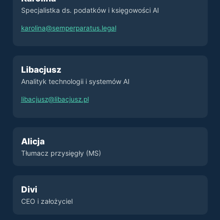
Specjalistka ds. podatków i księgowości AI
karolina@semperparatus.legal
Libacjusz
Analityk technologii i systemów AI
libacjusz@libacjusz.pl
Alicja
Tłumacz przysięgły (MS)
Divi
CEO i założyciel