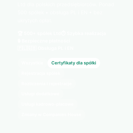
Ltd dla polskich przedsiębiorców. Ponad
500 spółek • obsługa PL i EN • bez
ukrytych opłat.
🏆 500+ spółek Ltd
⏱️ Szybka realizacja
🔒 Bezpieczne płatności
🇵🇱🇬🇧 Obsługa PL i EN
Wszystkie
Certyfikaty dla spółki
Rejestracja spółek
Rozliczenia i rejestracje
Usługi dodatkowe
Usługi kadrowo-płacowe
Zmiany w Companies House