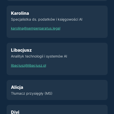
Karolina
Specjalistka ds. podatków i księgowości AI
karolina@semperparatus.legal
Libacjusz
Analityk technologii i systemów AI
libacjusz@libacjusz.pl
Alicja
Tłumacz przysięgły (MS)
Divi