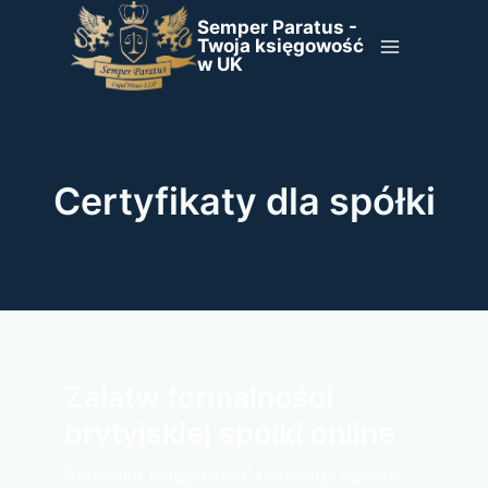
Przejdź
Semper Paratus -
do
Twoja księgowość
w UK
treści
Certyfikaty dla spółki
Załatw formalności
brytyjskiej spółki online
Brytyjska księgowość i obsługa spółek