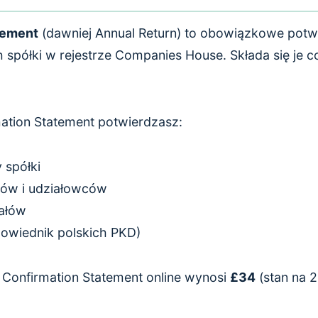
tement
(dawniej Annual Return) to obowiązkowe potw
 spółki w rejestrze Companies House. Składa się je c
ation Statement potwierdzasz:
 spółki
rów i udziałowców
iałów
owiednik polskich PKD)
e Confirmation Statement online wynosi
£34
(stan na 2