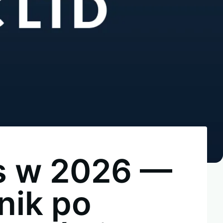
s w 2026 —
nik po