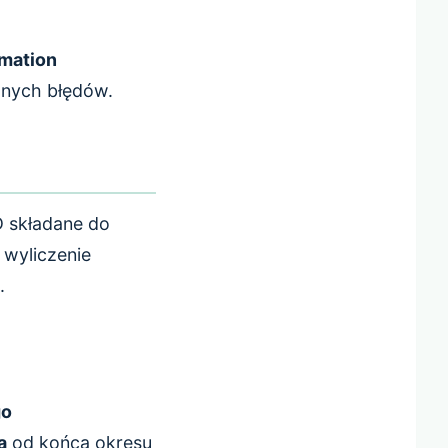
mation
ownych błędów.
D składane do
 wyliczenie
.
go
a
od końca okresu