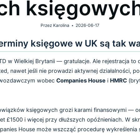
h księgowych
Przez
Karolina
2026-06-17
erminy księgowe w UK są tak w
TD w Wielkiej Brytanii — gratulacje. Ale rejestracja to
ed, nawet jeśli nie prowadzi aktywnej działalności, p
awozdawczym wobec
Companies House
i
HMRC
(bry
bowiązków księgowych grozi karami finansowymi — o
et £1500 i więcej przy dłuższych opóźnieniach. W sk
nies House może wszcząć procedurę wykreślenia spó