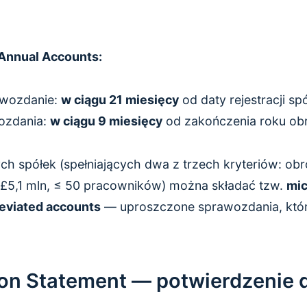
.
 Annual Accounts:
awozdanie:
w ciągu 21 miesięcy
od daty rejestracji spó
ozdania:
w ciągu 9 miesięcy
od zakończenia roku o
h spółek (spełniających dwa z trzech kryteriów: obró
£5,1 mln, ≤ 50 pracowników) można składać tzw.
mic
eviated accounts
— uproszczone sprawozdania, któ
on Statement — potwierdzenie 