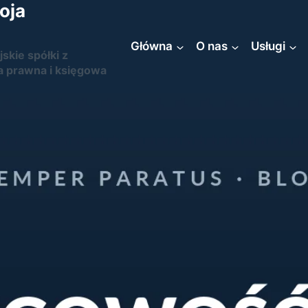
oja
Główna
O nas
Usługi
jskie spółki z
a prawna i księgowa