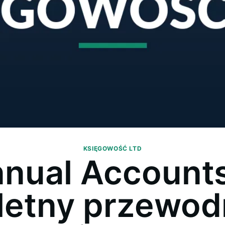
KSIĘGOWOŚĆ LTD
nnual Account
etny przewod