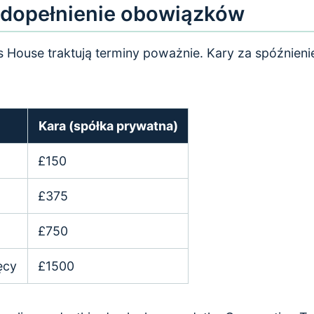
edopełnienie obowiązków
House traktują terminy poważnie. Kary za spóźnieni
Kara (spółka prywatna)
£150
£375
£750
ęcy
£1500