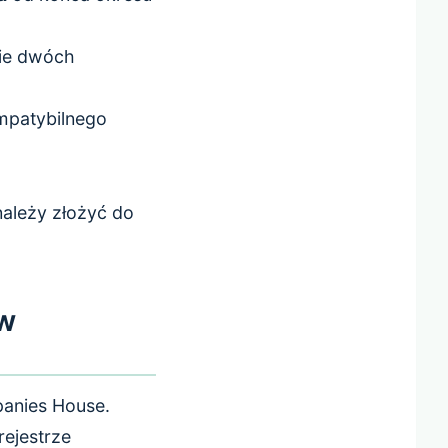
nie dwóch
mpatybilnego
należy złożyć do
 w
anies House.
ejestrze