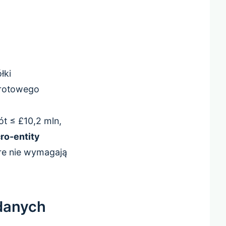
łki
brotowego
t ≤ £10,2 mln,
ro-entity
re nie wymagają
danych