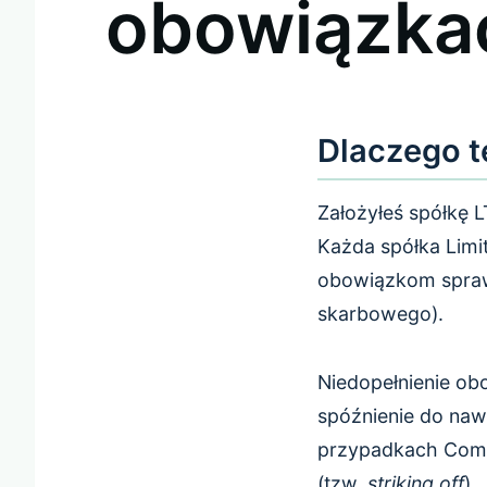
obowiązkac
Dlaczego t
Założyłeś spółkę L
Każda spółka Limit
obowiązkom spr
skarbowego).
Niedopełnienie o
spóźnienie do naw
przypadkach Compa
(tzw.
striking off
).