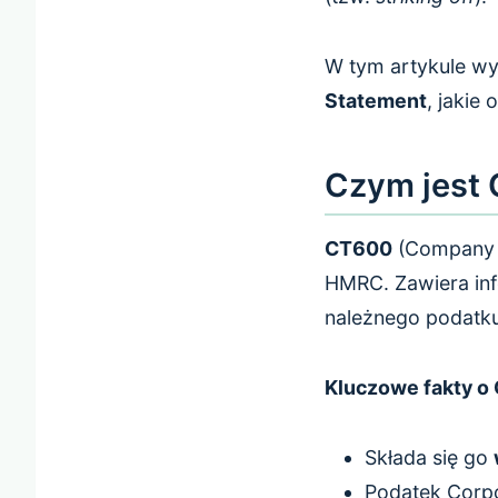
W tym artykule w
Statement
, jakie
Czym jest
CT600
(Company T
HMRC. Zawiera inf
należnego podatk
Kluczowe fakty o
Składa się go
Podatek Corpo