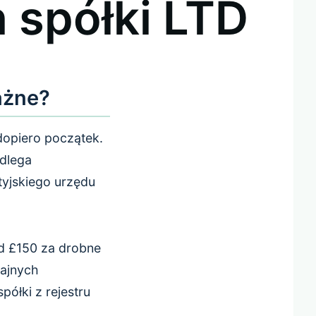
 spółki LTD
ażne?
 dopiero początek.
odlega
tyjskiego urzędu
d £150 za drobne
rajnych
łki z rejestru