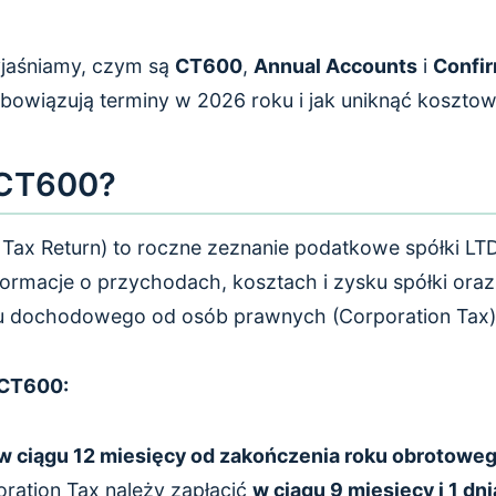
yjaśniamy, czym są
CT600
,
Annual Accounts
i
Confir
 obowiązują terminy w 2026 roku i jak uniknąć koszt
 CT600?
ax Return) to roczne zeznanie podatkowe spółki LT
ormacje o przychodach, kosztach i zysku spółki oraz
u dochodowego od osób prawnych (Corporation Tax)
 CT600:
w ciągu 12 miesięcy od zakończenia roku obrotowe
ration Tax należy zapłacić
w ciągu 9 miesięcy i 1 dni