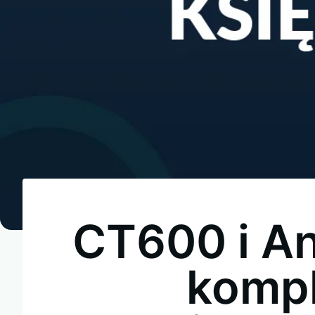
CT600 i A
kompl