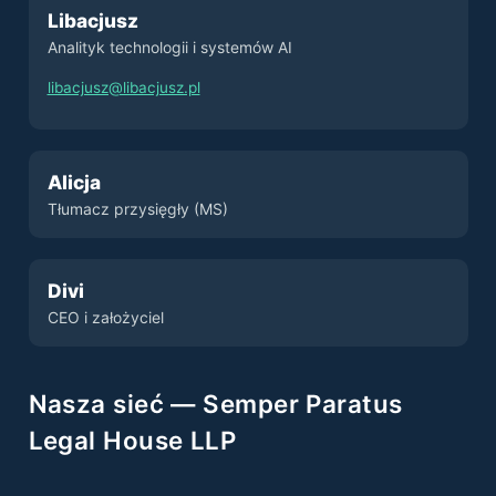
Libacjusz
Analityk technologii i systemów AI
libacjusz@libacjusz.pl
Alicja
Tłumacz przysięgły (MS)
Divi
CEO i założyciel
Nasza sieć — Semper Paratus
Legal House LLP