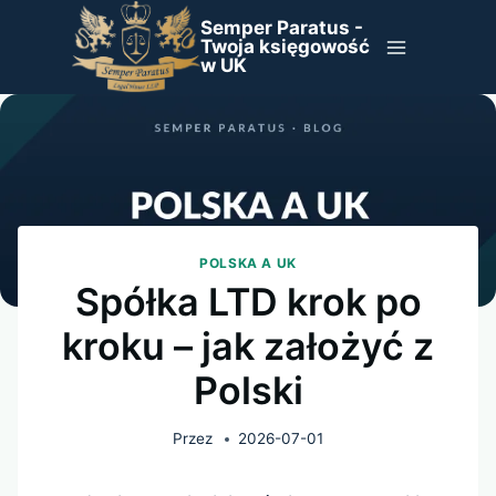
Przejdź
Semper Paratus -
do
Twoja księgowość
w UK
treści
POLSKA A UK
Spółka LTD krok po
kroku – jak założyć z
Polski
Przez
2026-07-01