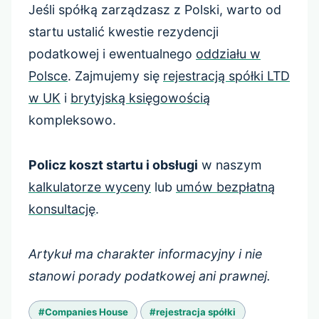
Jeśli spółką zarządzasz z Polski, warto od
startu ustalić kwestie rezydencji
podatkowej i ewentualnego
oddziału w
Polsce
. Zajmujemy się
rejestracją spółki LTD
w UK
i
brytyjską księgowością
kompleksowo.
Policz koszt startu i obsługi
w naszym
kalkulatorze wyceny
lub
umów bezpłatną
konsultację
.
Artykuł ma charakter informacyjny i nie
stanowi porady podatkowej ani prawnej.
Tagi
#
Companies House
#
rejestracja spółki