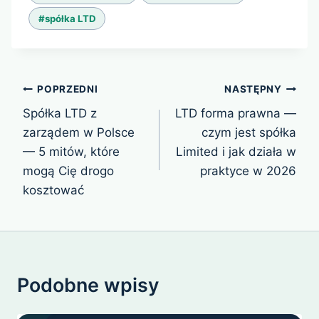
wpisu:
#
spółka LTD
Nawigacja
POPRZEDNI
NASTĘPNY
wpisu
Spółka LTD z
LTD forma prawna —
zarządem w Polsce
czym jest spółka
— 5 mitów, które
Limited i jak działa w
mogą Cię drogo
praktyce w 2026
kosztować
Podobne wpisy