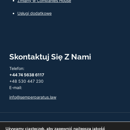
Zmiany w Companies House
Usługi dodatkowe
Skontaktuj Się Z Nami
Telefon:
+44 74 5638 6117
+48 530 447 230
E-mail:
info@semperparatus.law
© 2026 Semper Paratus - Twoja księgowość w UK
Używamy ciasteczek, aby zapewnić najlepszą jakość