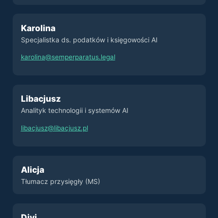
Karolina
Specjalistka ds. podatków i księgowości AI
karolina@semperparatus.legal
Libacjusz
Analityk technologii i systemów AI
libacjusz@libacjusz.pl
Alicja
Tłumacz przysięgły (MS)
Divi