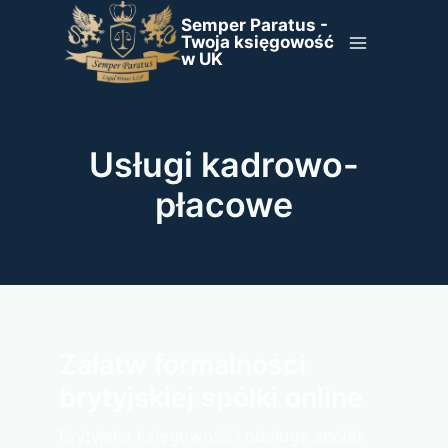
Przejdź
Semper Paratus -
do
Twoja księgowość
w UK
treści
Usługi kadrowo-
płacowe
Załatw formalności
brytyjskiej spółki online
Brytyjska księgowość i obsługa spółek