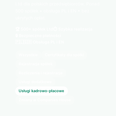
Ltd dla polskich przedsiębiorców. Ponad
500 spółek • obsługa PL i EN • bez
ukrytych opłat.
🏆 500+ spółek Ltd
⏱️ Szybka realizacja
🔒 Bezpieczne płatności
🇵🇱🇬🇧 Obsługa PL i EN
Wszystkie
Certyfikaty dla spółki
Rejestracja spółek
Rozliczenia i rejestracje
Usługi dodatkowe
Usługi kadrowo-płacowe
Zmiany w Companies House