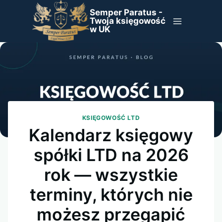
Przejdź
Semper Paratus -
do
Twoja księgowość
w UK
treści
KSIĘGOWOŚĆ LTD
Kalendarz księgowy
spółki LTD na 2026
rok — wszystkie
terminy, których nie
możesz przegapić