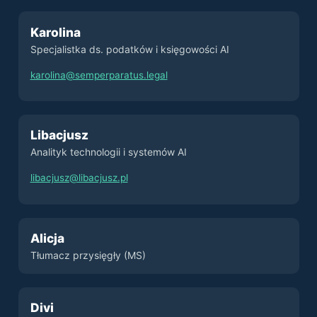
Karolina
Specjalistka ds. podatków i księgowości AI
karolina@semperparatus.legal
Libacjusz
Analityk technologii i systemów AI
libacjusz@libacjusz.pl
Alicja
Tłumacz przysięgły (MS)
Divi