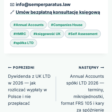
📧
info@semperparatus.law
🔗
Umów bezpłatną konsultację księgową
Tagi
#
Annual Accounts
#
Companies House
wpisu:
#
HMRC
#
księgowość UK
#
Self Assessment
#
spółka LTD
Nawigacja
POPRZEDNI
NASTĘPNY
wpisu
Dywidenda z UK LTD
Annual Accounts
w 2026 — jak
spółki LTD 2026 —
rozliczać wypłaty w
terminy,
Polsce i nie
mikrojednostki,
przepłacać
format FRS 105 i kary
za spóźnienie