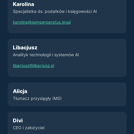
Karolina
Specjalistka ds. podatków i księgowości AI
karolina@semperparatus.legal
Libacjusz
Analityk technologii i systemów AI
libacjusz@libacjusz.pl
Alicja
Tłumacz przysięgły (MS)
Divi
CEO i założyciel