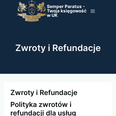
Przejdź
Semper Paratus -
do
Twoja księgowość
w UK
treści
Zwroty i Refundacje
Zwroty i Refundacje
Polityka zwrotów i
refundacji dla usług