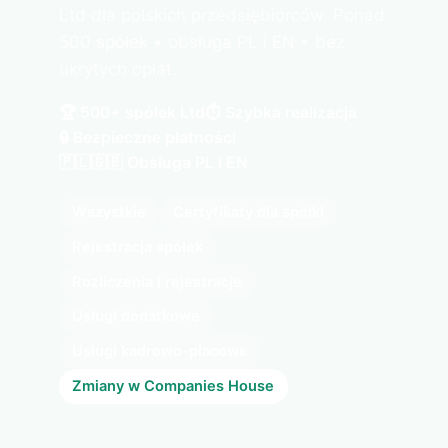
Ltd dla polskich przedsiębiorców. Ponad
500 spółek • obsługa PL i EN • bez
ukrytych opłat.
🏆 500+ spółek Ltd
⏱️ Szybka realizacja
🔒 Bezpieczne płatności
🇵🇱🇬🇧 Obsługa PL i EN
Wszystkie
Certyfikaty dla spółki
Rejestracja spółek
Rozliczenia i rejestracje
Usługi dodatkowe
Usługi kadrowo-płacowe
Zmiany w Companies House