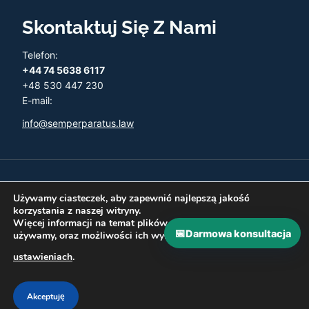
Skontaktuj Się Z Nami
Telefon:
+44 74 5638 6117
+48 530 447 230
E-mail:
info@semperparatus.law
© 2026 Semper Paratus - Twoja księgowość w UK
Używamy ciasteczek, aby zapewnić najlepszą jakość
korzystania z naszej witryny.
Więcej informacji na temat plików ciasteczka, których
📅
Darmowa konsultacja
używamy, oraz możliwości ich wyłączenia znajdziesz w
Polityka prywatności
Zwroty i Refundacje
ustawieniach
.
Najczęściej zadawane pytania
Kontakt
Akceptuję