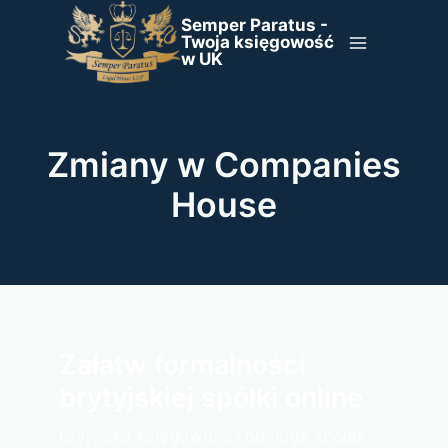
Przejdź
Semper Paratus -
do
Twoja księgowość
w UK
treści
Zmiany w Companies
House
Załatw formalności
brytyjskiej spółki online
Brytyjska księgowość i obsługa spółek