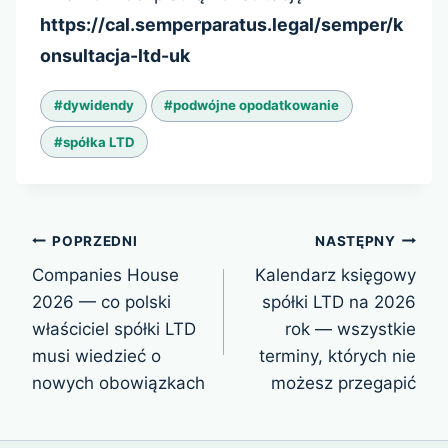
https://cal.semperparatus.legal/semper/k
onsultacja-ltd-uk
Tagi
#
dywidendy
#
podwójne opodatkowanie
wpisu:
#
spółka LTD
Nawigacja
POPRZEDNI
NASTĘPNY
wpisu
Companies House
Kalendarz księgowy
2026 — co polski
spółki LTD na 2026
właściciel spółki LTD
rok — wszystkie
musi wiedzieć o
terminy, których nie
nowych obowiązkach
możesz przegapić