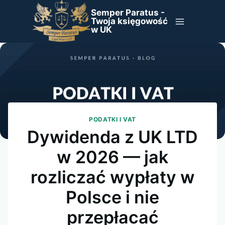
Przejdź
Semper Paratus -
do
Twoja księgowość
w UK
treści
PODATKI I VAT
Dywidenda z UK LTD
w 2026 — jak
rozliczać wypłaty w
Polsce i nie
przepłacać