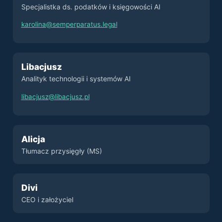
Specjalistka ds. podatków i księgowości AI
karolina@semperparatus.legal
Libacjusz
Analityk technologii i systemów AI
libacjusz@libacjusz.pl
Alicja
Tłumacz przysięgły (MS)
Divi
CEO i założyciel