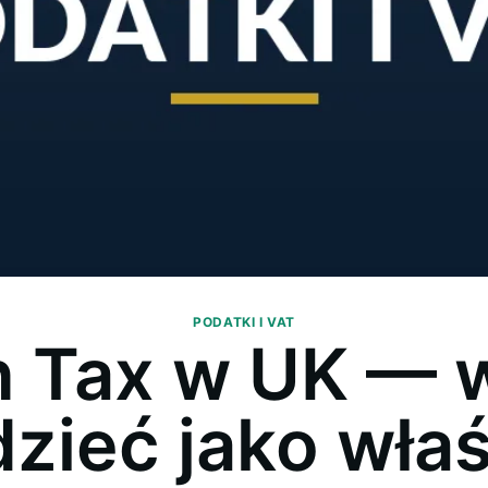
PODATKI I VAT
n Tax w UK — 
zieć jako właśc