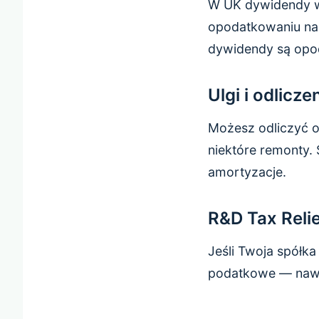
W UK dywidendy w
opodatkowaniu na 
dywidendy są opod
Ulgi i odlicz
Możesz odliczyć o
niektóre remonty. 
amortyzacje.
R&D Tax Relie
Jeśli Twoja spółk
podatkowe — nawet 