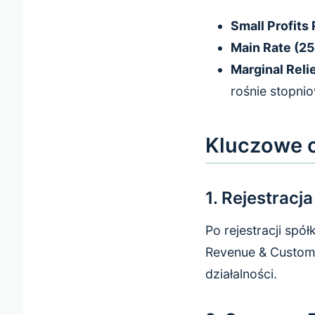
Small Profits
Main Rate (2
Marginal Reli
rośnie stopni
Kluczowe o
1. Rejestrac
Po rejestracji sp
Revenue & Customs
działalności.