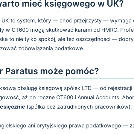
warto mieć księgowego w UK?
 UK to system, który — choć przejrzysty — wymaga d
ędy w CT600 mogą skutkować karami od HMRC. Profe
ska to nie tylko spokój, ale też oszczędności — dobr
zować zobowiązania podatkowe.
r Paratus może pomóc?
sową obsługę księgową spółek LTD — od rejestracj
ęgowość, aż po roczne CT600 i Annual Accounts. Ab
iesięcznie
(spółka bez zatrudnionych pracowników).
ngielskiego ani brytyjskiego prawa podatkowego — z