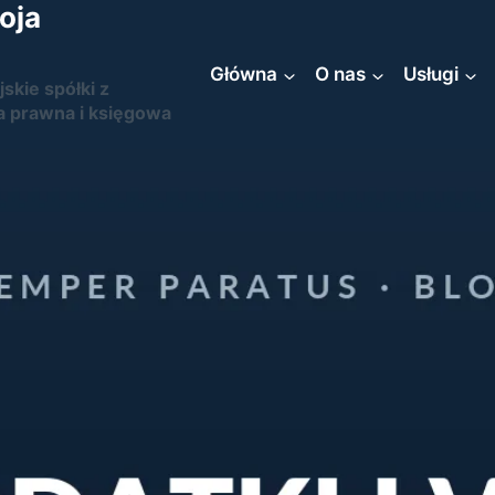
oja
Główna
O nas
Usługi
jskie spółki z
a prawna i księgowa