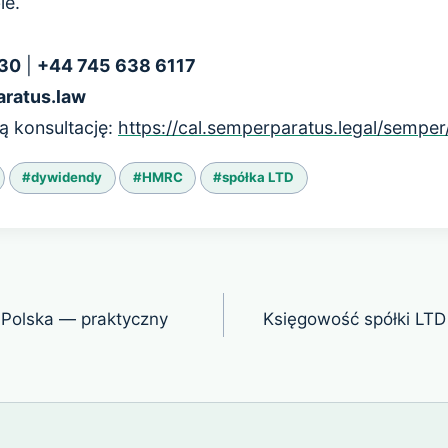
ie.
230
|
+44 745 638 6117
ratus.law
 konsultację:
https://cal.semperparatus.legal/semper
#
dywidendy
#
HMRC
#
spółka LTD
Polska — praktyczny
Księgowość spółki LT