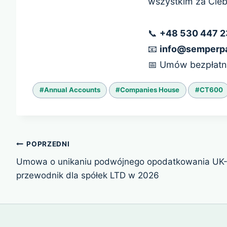
wszystkim za Cieb
📞
+48 530 447 
📧
info@semperpa
📅 Umów bezpłatną
Tagi
#
Annual Accounts
#
Companies House
#
CT600
wpisu:
Nawigacja
POPRZEDNI
wpisu
Umowa o unikaniu podwójnego opodatkowania UK-
przewodnik dla spółek LTD w 2026