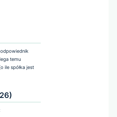
 odpowiednik
dlega temu
ile spółka jest
026)
: