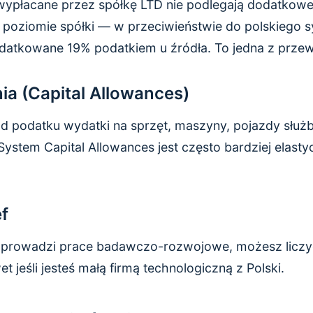
ypłacane przez spółkę LTD nie podlegają dodatkow
poziomie spółki — w przeciwieństwie do polskiego s
atkowane 19% podatkiem u źródła. To jedna z przew
enia (Capital Allowances)
d podatku wydatki na sprzęt, maszyny, pojazdy służ
System Capital Allowances jest często bardziej elasty
f
a prowadzi prace badawczo-rozwojowe, możesz liczyć
jeśli jesteś małą firmą technologiczną z Polski.