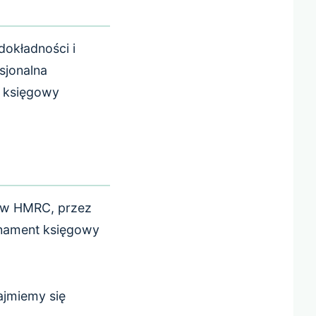
okładności i
sjonalna
y księgowy
i w HMRC, przez
onament księgowy
ajmiemy się