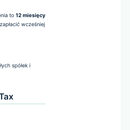
enia to
12 miesięcy
zapłacić wcześniej
ych spółek i
 Tax