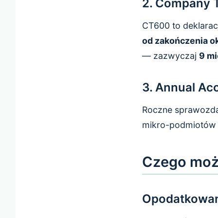
2. Company 
CT600 to deklarac
od zakończenia o
— zazwyczaj
9 mi
3. Annual Ac
Roczne sprawozdan
mikro-podmiotów 
Czego może
Opodatkowan