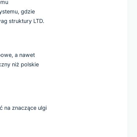
emu
ystemu, gdzie
ag struktury LTD.
bowe, a nawet
czny niż polskie
 na znaczące ulgi