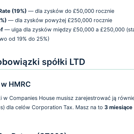
 Rate (19%)
— dla zysków do £50,000 rocznie
5%)
— dla zysków powyżej £250,000 rocznie
ef
— ulga dla zysków między £50,000 a £250,000 (s
owo od 19% do 25%)
bowiązki spółki LTD
ja w HMRC
ółki w Companies House musisz zarejestrować ją rów
) dla celów Corporation Tax. Masz na to
3 miesiące