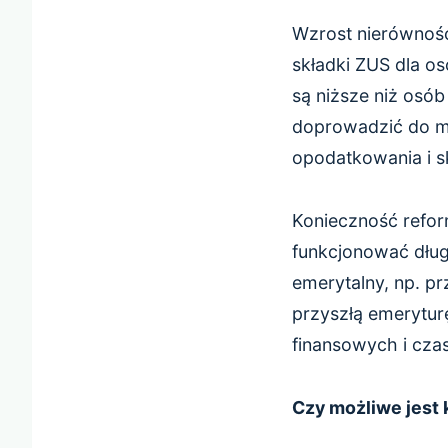
Wzrost nierównoś
składki ZUS dla o
są niższe niż os
doprowadzić do m
opodatkowania i s
Konieczność refor
funkcjonować dług
emerytalny, np. p
przyszłą emerytur
finansowych i cza
Czy możliwe jest