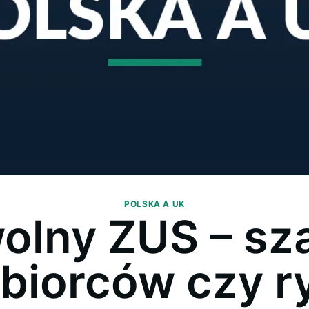
POLSKA A UK
olny ZUS – sza
biorców czy r