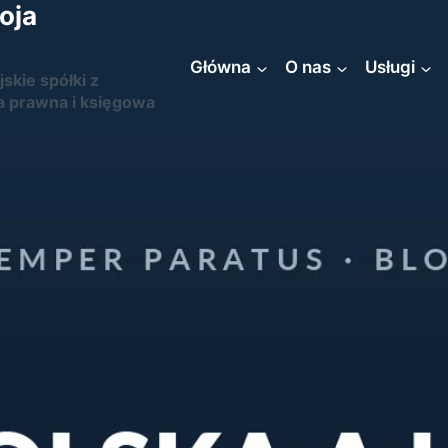
oja
Główna
O nas
Usługi
jskie spółki z
a prawna i księgowa