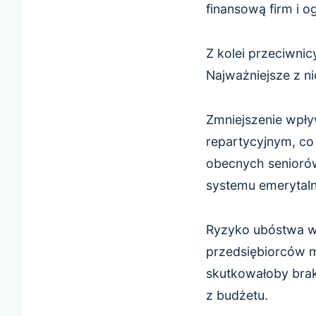
finansową firm i og
Z kolei przeciwni
Najważniejsze z ni
Zmniejszenie wpł
repartycyjnym, co
obecnych seniorów.
systemu emerytaln
Ryzyko ubóstwa w 
przedsiębiorców m
skutkowałoby brak
z budżetu.