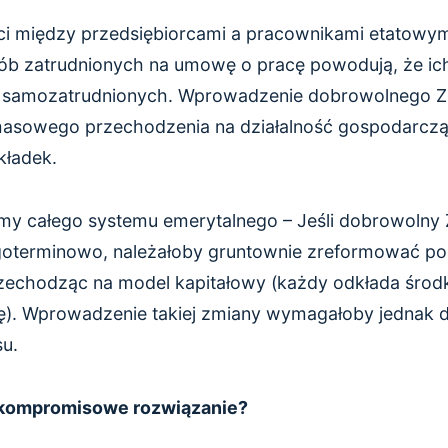
ci między przedsiębiorcami a pracownikami etatow
sób zatrudnionych na umowę o pracę powodują, że ic
ób samozatrudnionych. Wprowadzenie dobrowolnego 
asowego przechodzenia na działalność gospodarczą 
kładek.
my całego systemu emerytalnego – Jeśli dobrowolny
oterminowo, należałoby gruntownie zreformować pol
rzechodząc na model kapitałowy (każdy odkłada środk
ę). Wprowadzenie takiej zmiany wymagałoby jednak
su.
 kompromisowe rozwiązanie?