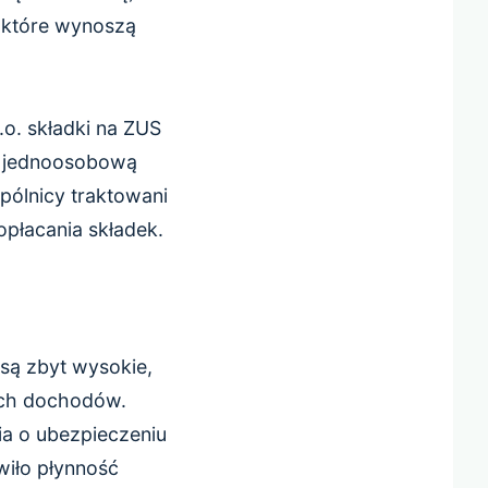
, które wynoszą
.o. składki na ZUS
i jednoosobową
pólnicy traktowani
opłacania składek.
są zbyt wysokie,
nych dochodów.
a o ubezpieczeniu
wiło płynność