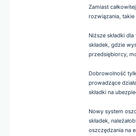
Zamiast całkowitej
rozwiązania, takie 
Niższe składki dl
składek, gdzie wy
przedsiębiorcy, m
Dobrowolność tylk
prowadzące dział
składki na ubezpie
Nowy system oszcz
składek, należał
oszczędzania na e