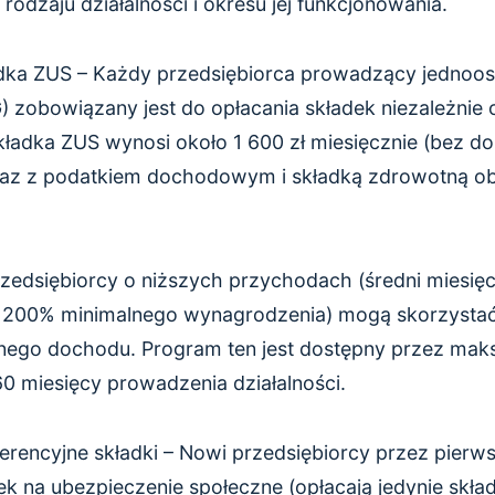
 rodzaju działalności i okresu jej funkcjonowania.
dka ZUS – Każdy przedsiębiorca prowadzący jednoos
 zobowiązany jest do opłacania składek niezależnie
kładka ZUS wynosi około 1 600 zł miesięcznie (bez do
az z podatkiem dochodowym i składką zdrowotną ob
rzedsiębiorcy o niższych przychodach (średni miesi
 200% minimalnego wynagrodzenia) mogą skorzystać z
znego dochodu. Program ten jest dostępny przez mak
60 miesięcy prowadzenia działalności.
eferencyjne składki – Nowi przedsiębiorcy przez pierw
ek na ubezpieczenie społeczne (opłacają jedynie skła