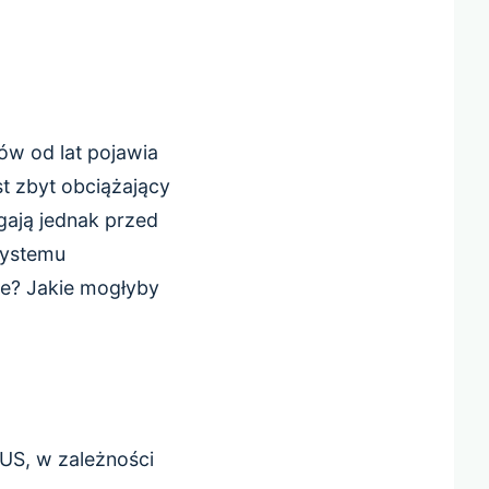
w od lat pojawia
st zbyt obciążający
gają jednak przed
systemu
e? Jakie mogłyby
ZUS, w zależności