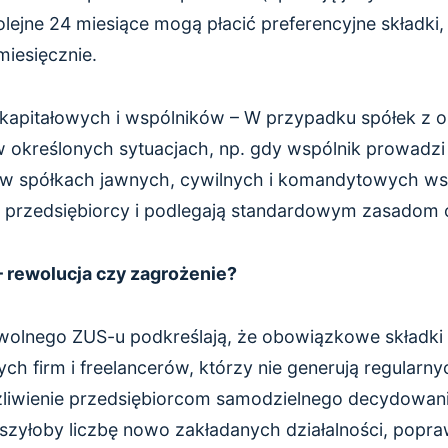
olejne 24 miesiące mogą płacić preferencyjne składki
miesięcznie.
 kapitałowych i wspólników – W przypadku spółek z o
w określonych sytuacjach, np. gdy wspólnik prowadz
 w spółkach jawnych, cywilnych i komandytowych ws
ni przedsiębiorcy i podlegają standardowym zasadom 
 rewolucja czy zagrożenie?
olnego ZUS-u podkreślają, że obowiązkowe składki 
ych firm i freelancerów, którzy nie generują regular
liwienie przedsiębiorcom samodzielnego decydowani
zyłoby liczbę nowo zakładanych działalności, popra