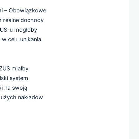
ymi – Obowiązkowe
h realne dochody
ZUS-u mogłoby
w celu unikania
 ZUS miałby
ski system
i na swoją
 dużych nakładów