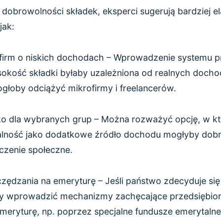
 dobrowolności składek, eksperci sugerują bardziej e
jak:
a firm o niskich dochodach – Wprowadzenie systemu
sokość składki byłaby uzależniona od realnych doch
ogłoby odciążyć mikrofirmy i freelancerów.
o dla wybranych grup – Można rozważyć opcję, w kt
alność jako dodatkowe źródło dochodu mogłyby dobr
czenie społeczne.
ędzania na emeryturę – Jeśli państwo zdecyduje si
oby wprowadzić mechanizmy zachęcające przedsiębio
meryturę, np. poprzez specjalne fundusze emerytalne