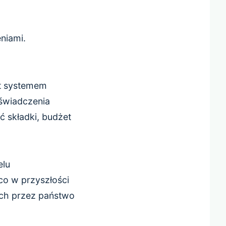
niami.
st systemem
 świadczenia
ć składki, budżet
elu
o w przyszłości
ich przez państwo