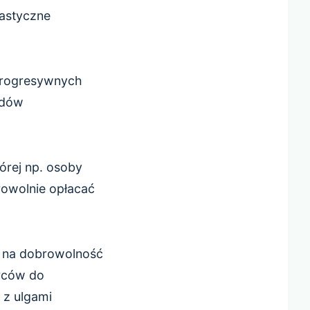
lastyczne
 progresywnych
odów
órej np. osoby
owolnie opłacać
ę na dobrowolność
rców do
 z ulgami