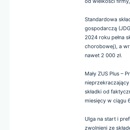
od wielkości firmy,
Standardowa skła
gospodarczą (JDG)
2024 roku pełna s
chorobowej), a wr
nawet 2 000 zł.
Mały ZUS Plus – P
nieprzekraczający
składki od faktyc
miesięcy w ciągu 
Ulga na start i pr
zwolnieni ze skład