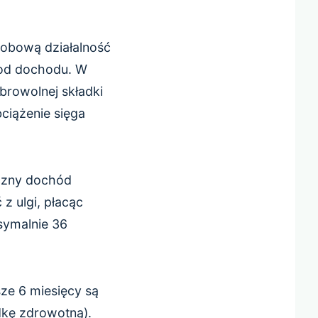
obową działalność
 od dochodu. W
browolnej składki
ciążenie sięga
ęczny dochód
 ulgi, płacąc
symalnie 36
sze 6 miesięcy są
dkę zdrowotną).