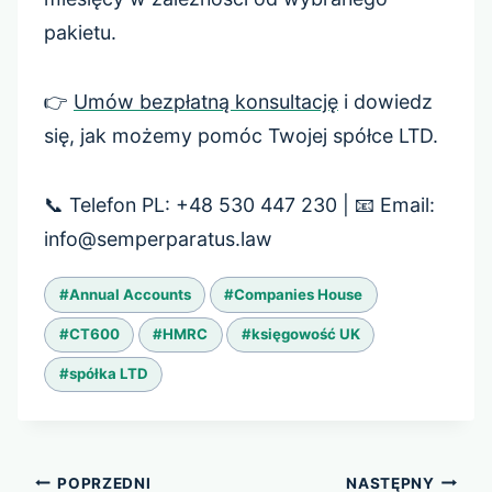
pakietu.
👉
Umów bezpłatną konsultację
i dowiedz
się, jak możemy pomóc Twojej spółce LTD.
📞 Telefon PL: +48 530 447 230 | 📧 Email:
info@semperparatus.law
Tagi
#
Annual Accounts
#
Companies House
wpisu:
#
CT600
#
HMRC
#
księgowość UK
#
spółka LTD
Nawigacja
POPRZEDNI
NASTĘPNY