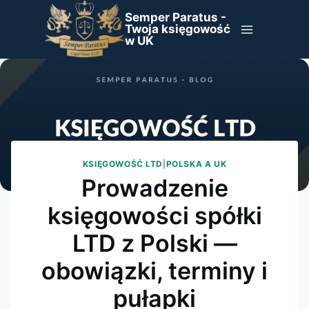
Przejdź
Semper Paratus -
do
Twoja księgowość
w UK
treści
KSIĘGOWOŚĆ LTD
|
POLSKA A UK
Prowadzenie
księgowości spółki
LTD z Polski —
obowiązki, terminy i
pułapki