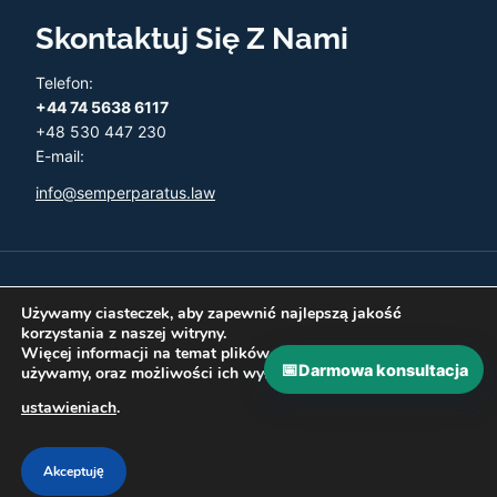
Skontaktuj Się Z Nami
Telefon:
+44 74 5638 6117
+48 530 447 230
E-mail:
info@semperparatus.law
© 2026 Semper Paratus - Twoja księgowość w UK
Używamy ciasteczek, aby zapewnić najlepszą jakość
korzystania z naszej witryny.
Więcej informacji na temat plików ciasteczka, których
📅
Darmowa konsultacja
używamy, oraz możliwości ich wyłączenia znajdziesz w
Polityka prywatności
Zwroty i Refundacje
ustawieniach
.
Najczęściej zadawane pytania
Kontakt
Akceptuję