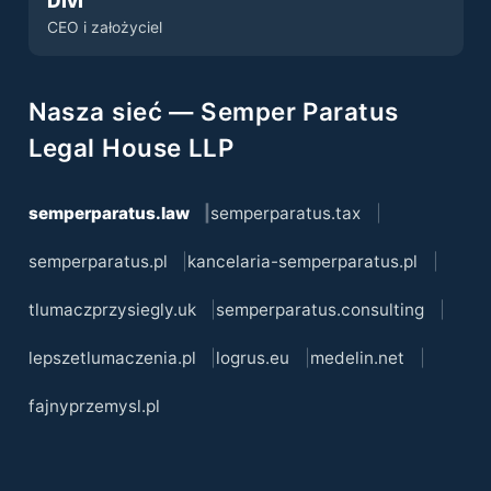
Divi
CEO i założyciel
Nasza sieć — Semper Paratus
Legal House LLP
semperparatus.law
semperparatus.tax
semperparatus.pl
kancelaria-semperparatus.pl
tlumaczprzysiegly.uk
semperparatus.consulting
lepszetlumaczenia.pl
logrus.eu
medelin.net
fajnyprzemysl.pl