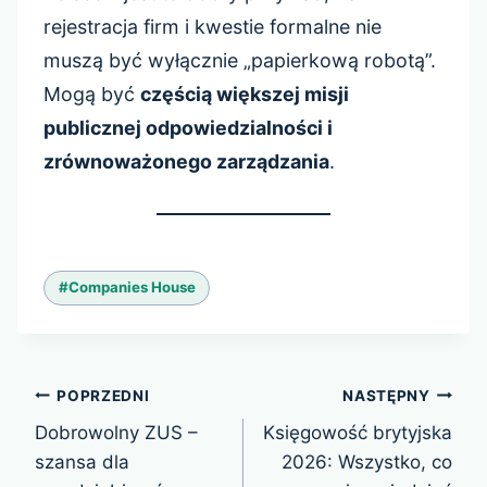
rejestracja firm i kwestie formalne nie
muszą być wyłącznie „papierkową robotą”.
Mogą być
częścią większej misji
publicznej odpowiedzialności i
zrównoważonego zarządzania
.
Tagi
#
Companies House
wpisu:
Nawigacja
POPRZEDNI
NASTĘPNY
wpisu
Dobrowolny ZUS –
Księgowość brytyjska
szansa dla
2026: Wszystko, co