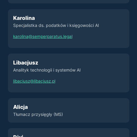
Karolina
Specjalistka ds. podatków i księgowości AI
karolina@semperparatus.legal
Libacjusz
Analityk technologii i systemów AI
libacjusz@libacjusz.pl
Alicja
Tłumacz przysięgły (MS)