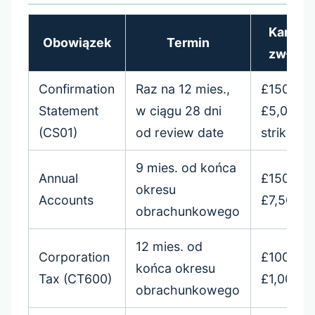
Kara za
Obowiązek
Termin
zwłokę
Confirmation
Raz na 12 mies.,
£150–
Statement
w ciągu 28 dni
£5,000 
(CS01)
od review date
strike-of
9 mies. od końca
Annual
£150–
okresu
Accounts
£7,500
obrachunkowego
12 mies. od
Corporation
£100–
końca okresu
Tax (CT600)
£1,000+
obrachunkowego