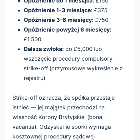
Opóźnienie do 1 miesiąca:
£150
Opóźnienie 1-3 miesiące:
£375
Opóźnienie 3-6 miesięcy:
£750
Opóźnienie powyżej 6 miesięcy:
£1,500
Dalsza zwłoka:
do £5,000 lub
wszczęcie procedury compulsory
strike-off (przymusowe wykreślenie z
rejestru)
Strike-off oznacza, że spółka przestaje
istnieć — jej majątek przechodzi na
własność Korony Brytyjskiej (bona
vacantia). Odzyskanie spółki wymaga
kosztownej procedury sądowej