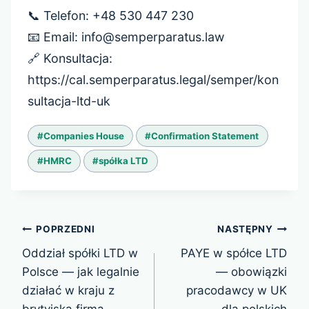
📞 Telefon: +48 530 447 230
📧 Email: info@semperparatus.law
🔗 Konsultacja:
https://cal.semperparatus.legal/semper/kon
sultacja-ltd-uk
Tagi
#
Companies House
#
Confirmation Statement
wpisu:
#
HMRC
#
spółka LTD
Nawigacja
POPRZEDNI
NASTĘPNY
wpisu
Oddział spółki LTD w
PAYE w spółce LTD
Polsce — jak legalnie
— obowiązki
działać w kraju z
pracodawcy w UK
brytyjską firmą
dla polskich