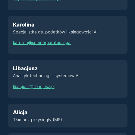
Karolina
Specjalistka ds. podatków i księgowości AI
karolina@semperparatus.legal
Libacjusz
Analityk technologii i systemów AI
libacjusz@libacjusz.pl
Alicja
Tłumacz przysięgły (MS)