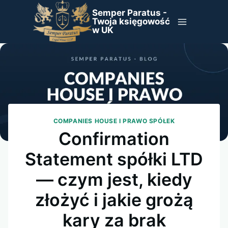
Przejdź
Semper Paratus -
do
Twoja księgowość
w UK
treści
COMPANIES HOUSE I PRAWO SPÓŁEK
Confirmation
Statement spółki LTD
— czym jest, kiedy
złożyć i jakie grożą
kary za brak