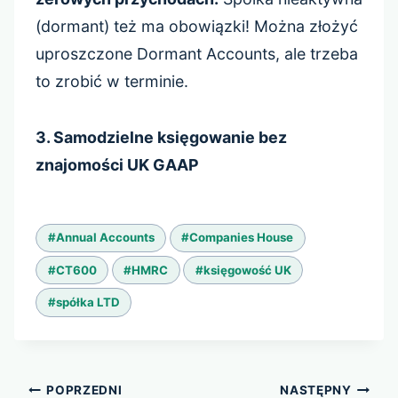
(dormant) też ma obowiązki! Można złożyć
uproszczone Dormant Accounts, ale trzeba
to zrobić w terminie.
3. Samodzielne księgowanie bez
znajomości UK GAAP
Tagi
#
Annual Accounts
#
Companies House
wpisu:
#
CT600
#
HMRC
#
księgowość UK
#
spółka LTD
Nawigacja
POPRZEDNI
NASTĘPNY