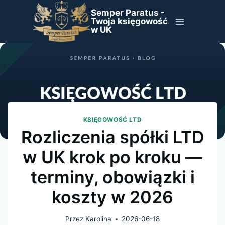
Przejdź
Semper Paratus -
do
Twoja księgowość
w UK
treści
KSIĘGOWOŚĆ LTD
Rozliczenia spółki LTD
w UK krok po kroku —
terminy, obowiązki i
koszty w 2026
Przez
Karolina
2026-06-18