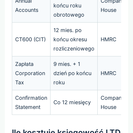
Annual
Companies
końcu roku
Accounts
House
obrotowego
12 mies. po
CT600 (CIT)
końcu okresu
HMRC
rozliczeniowego
Zapłata
9 mies. + 1
Corporation
dzień po końcu
HMRC
Tax
roku
Confirmation
Companies
Co 12 miesięcy
Statement
House
Ile kosztuje księgowość LTD