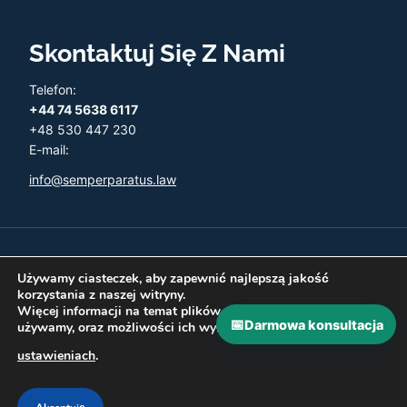
Skontaktuj Się Z Nami
Telefon:
+44 74 5638 6117
+48 530 447 230
E-mail:
info@semperparatus.law
© 2026 Semper Paratus - Twoja księgowość w UK
Używamy ciasteczek, aby zapewnić najlepszą jakość
korzystania z naszej witryny.
Więcej informacji na temat plików ciasteczka, których
📅
Darmowa konsultacja
używamy, oraz możliwości ich wyłączenia znajdziesz w
Polityka prywatności
Zwroty i Refundacje
ustawieniach
.
Najczęściej zadawane pytania
Kontakt