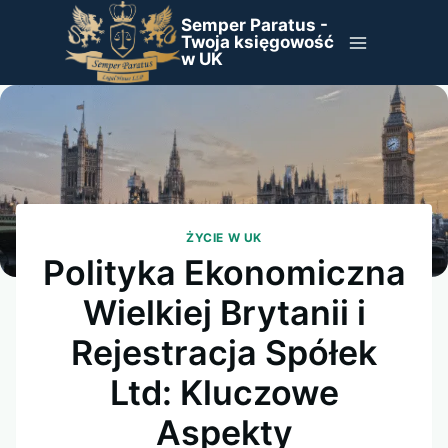
Przejdź
Semper Paratus -
do
Twoja księgowość
w UK
treści
ŻYCIE W UK
Polityka Ekonomiczna
Wielkiej Brytanii i
Rejestracja Spółek
Ltd: Kluczowe
Aspekty