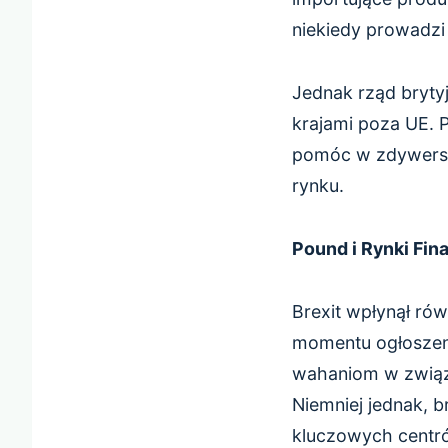
niekiedy prowadz
Jednak rząd bryty
krajami poza UE. 
pomóc w zdywersyf
rynku.
Pound i Rynki Fi
Brexit wpłynął rów
momentu ogłoszeni
wahaniom w związk
Niemniej jednak, b
kluczowych centró