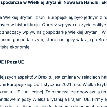
ospodarcze w Wielkiej Brytanii: Nowa Era Handlu i E
ie Wielkiej Brytanii z Unii Europejskiej, było jednym z
ych w historii kraju. Oprócz wpływu na życie polityc
ż znaczący wpływ na gospodarkę Wielkiej Brytanii. W
anom gospodarczym, które nastąpiły w kraju po Brexi
jską ekonomię.
UE i Poza UE
ejszych aspektów Brexitu jest zmiana w relacjach ha
 Unii Europejskiej. Od 1 stycznia 2021 roku Wielka Bryt
o rynku UE i unii celnej. To oznacza, że obowiązują t
handlowe między Wielką Brytanią a krajami UE. Firmy e
kty do i z UE muszą się dostosować do nowych proce