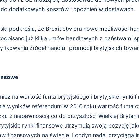
i do dodatkowych kosztów i opóźnień w dostawach.
jski podkreśla, że Brexit otwiera nowe możliwości ha
Podpisano już kilka umów handlowych z państwami 
ikowaniu źródeł handlu i promocji brytyjskich tow
nansowe
nież na wartość funta brytyjskiego i brytyjskie rynki 
a wyników referendum w 2016 roku wartość funta c
u z niepewnością co do przyszłości Wielkiej Brytani
rytyjskie rynki finansowe utrzymują swoją pozycję jak
w finansowych na świecie. Londyn nadal przyciąga 