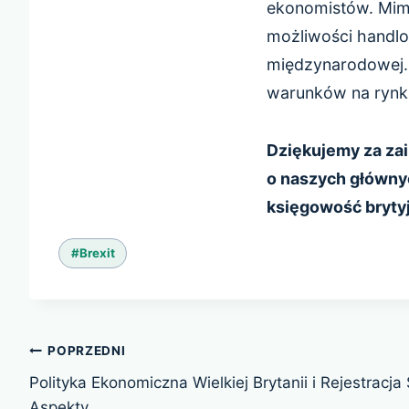
ekonomistów. Mimo
możliwości handlow
międzynarodowej. 
warunków na rynku
Dziękujemy za zai
o naszych głównyc
księgowość bryty
Tagi
#
Brexit
wpisu:
Nawigacja
POPRZEDNI
wpisu
Polityka Ekonomiczna Wielkiej Brytanii i Rejestracj
Aspekty