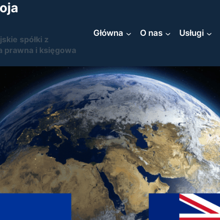
oja
Główna
O nas
Usługi
jskie spółki z
a prawna i księgowa