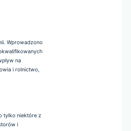
anii. Wprowadzono
kokwalifikowanych
wpływ na
wia i rolnictwo,
 tylko niektóre z
torów i