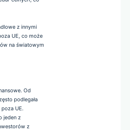
ndlowe z innymi
spoza UE, co może
arów na światowym
finansowe. Od
zęsto podlegała
i poza UE.
o jeden z
inwestorów z