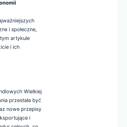
konomii
 najważniejszych
zne i społeczne,
 tym artykule
cie i ich
ndlowych Wielkiej
ania przestała być
eraz nowe przepisy
ksportujące i
dur celnych, co