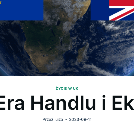
ŻYCIE W UK
ra Handlu i E
Przez
luiza
2023-09-11