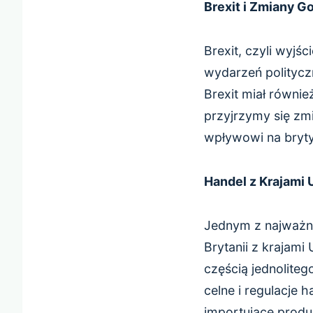
Brexit i Zmiany G
Brexit, czyli wyjśc
wydarzeń polityczn
Brexit miał równie
przyjrzymy się zmi
wpływowi na bryty
Handel z Krajami 
Jednym z najważni
Brytanii z krajami
częścią jednoliteg
celne i regulacje 
importujące produ