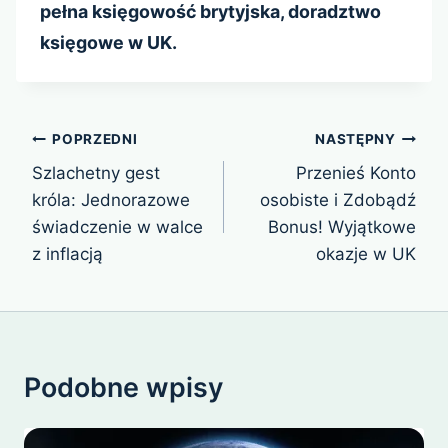
pełna księgowość brytyjska, doradztwo
księgowe w UK.
Nawigacja
POPRZEDNI
NASTĘPNY
wpisu
Szlachetny gest
Przenieś Konto
króla: Jednorazowe
osobiste i Zdobądź
świadczenie w walce
Bonus! Wyjątkowe
z inflacją
okazje w UK
Podobne wpisy