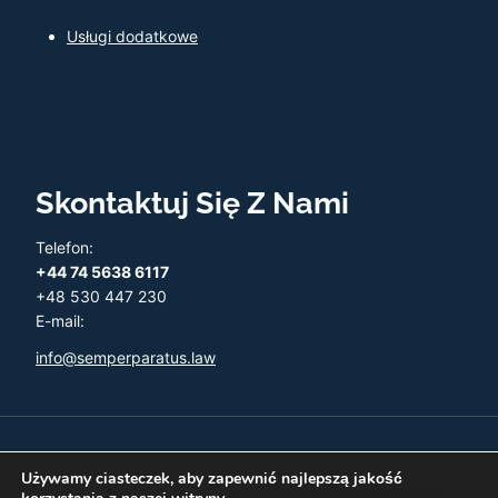
Usługi dodatkowe
Skontaktuj Się Z Nami
Telefon:
+44 74 5638 6117
+48 530 447 230
E-mail:
info@semperparatus.law
© 2026 Semper Paratus - Twoja księgowość w UK
Używamy ciasteczek, aby zapewnić najlepszą jakość