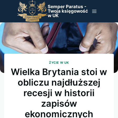
Przejdź
Semper Paratus -
do
Twoja księgowość
w UK
treści
ŻYCIE W UK
Wielka Brytania stoi w
obliczu najdłuższej
recesji w historii
zapisów
ekonomicznych