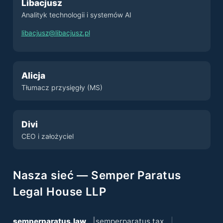
Libacjusz
Analityk technologii i systemów AI
libacjusz@libacjusz.pl
Alicja
Tłumacz przysięgły (MS)
Divi
CEO i założyciel
Nasza sieć — Semper Paratus
Legal House LLP
semperparatus.law
semperparatus.tax