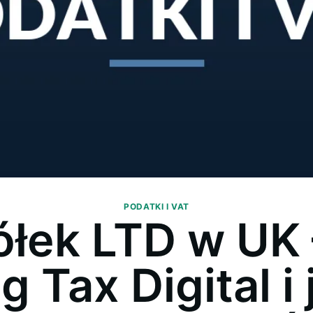
PODATKI I VAT
łek LTD w UK 
 Tax Digital i 