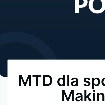
MTD dla spó
Making