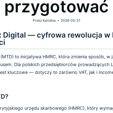
przygotować
Przez
Karolina
2026-05-31
 Digital — cyfrowa rewolucja w 
ci
 (MTD) to inicjatywa HMRC, która zmienia sposób, w ja
fiskusem. Dla polskich przedsiębiorców prowadzących
est kluczowe — dotyczy to zarówno VAT, jak i Incom
TD?
rytyjskiego urzędu skarbowego (HMRC), który wymag