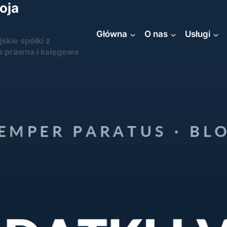
oja
Główna
O nas
Usługi
jskie spółki z
a prawna i księgowa