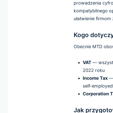
prowadzenia cyfro
kompatybilnego op
ułatwienie firmom
Kogo dotycz
Obecnie MTD obow
VAT
— wszystk
2022 roku
Income Tax
— 
self-employed
Corporation 
Jak przygot