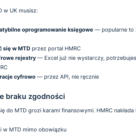
TD w UK musisz:
tybilne oprogramowanie księgowe
— popularne to 
ć się w MTD
przez portal HMRC
rowe rejestry
— Excel już nie wystarczy, potrzebuje
MRC
racje cyfrowo
— przez API, nie ręcznie
e braku zgodności
ię do MTD grozi karami finansowymi. HMRC nakłada 
cji w MTD mimo obowiązku