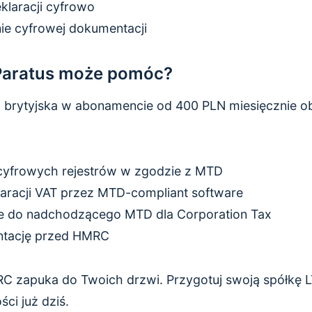
klaracji cyfrowo
e cyfrowej dokumentacji
Paratus może pomóc?
brytyjska w abonamencie od 400 PLN miesięcznie ob
cyfrowych rejestrów w zgodzie z MTD
laracji VAT przez MTD-compliant software
e do nadchodzącego MTD dla Corporation Tax
ntację przed HMRC
RC zapuka do Twoich drzwi. Przygotuj swoją spółkę 
ci już dziś.