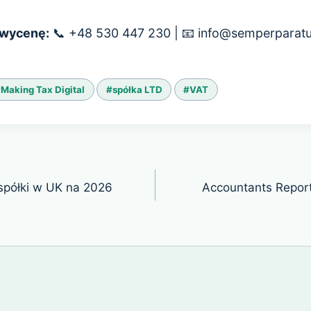
 wycenę:
📞 +48 530 447 230 | 📧 info@semperparatu
#
Making Tax Digital
#
spółka LTD
#
VAT
półki w UK na 2026
Accountants Report