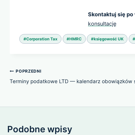
Skontaktuj się po
konsultację
Tagi
#
Corporation Tax
#
HMRC
#
księgowość UK
wpisu:
Nawigacja
POPRZEDNI
wpisu
Terminy podatkowe LTD — kalendarz obowiązków s
Podobne wpisy