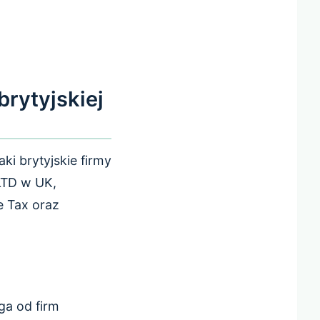
brytyjskiej
ki brytyjskie firmy
 LTD w UK,
e Tax oraz
a od firm