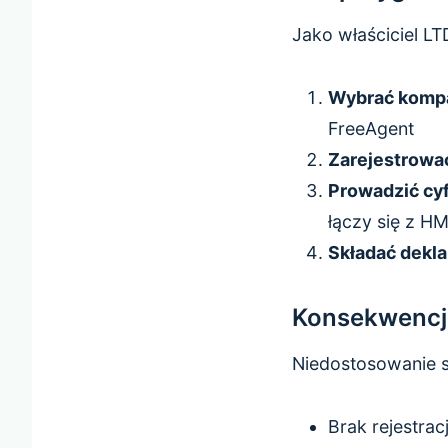
Jako właściciel L
Wybrać kompa
FreeAgent
Zarejestrowa
Prowadzić cyf
łączy się z H
Składać dekla
Konsekwencj
Niedostosowanie s
Brak rejestra