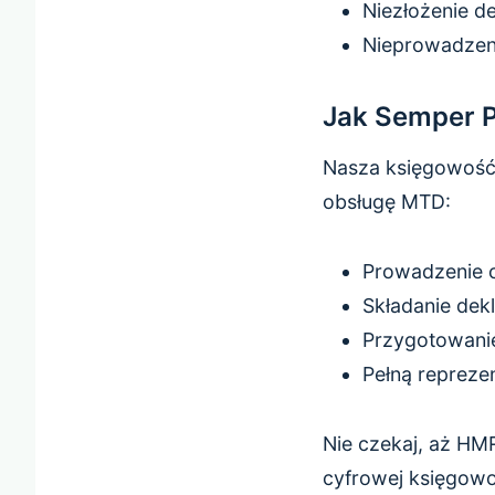
Niezłożenie de
Nieprowadzeni
Jak Semper 
Nasza księgowość 
obsługę MTD:
Prowadzenie 
Składanie dek
Przygotowani
Pełną repreze
Nie czekaj, aż HM
cyfrowej księgowoś