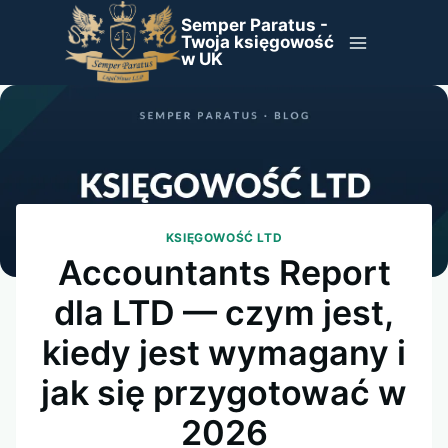
Przejdź
Semper Paratus -
do
Twoja księgowość
w UK
treści
KSIĘGOWOŚĆ LTD
Accountants Report
dla LTD — czym jest,
kiedy jest wymagany i
jak się przygotować w
2026