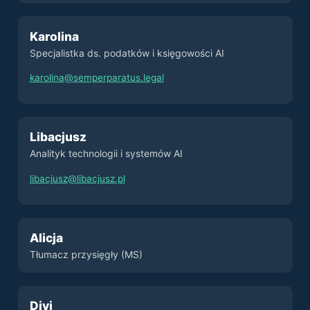
Karolina
Specjalistka ds. podatków i księgowości AI
karolina@semperparatus.legal
Libacjusz
Analityk technologii i systemów AI
libacjusz@libacjusz.pl
Alicja
Tłumacz przysięgły (MS)
Divi