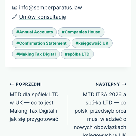
📧 info@semperparatus.law
🔗
Umów konsultację
Tagi
#
Annual Accounts
#
Companies House
wpisu:
#
Confirmation Statement
#
księgowość UK
#
Making Tax Digital
#
spółka LTD
Nawigacja
POPRZEDNI
NASTĘPNY
wpisu
MTD dla spółek LTD
MTD ITSA 2026 a
w UK — co to jest
spółka LTD — co
Making Tax Digital i
polski przedsiębiorca
jak się przygotować
musi wiedzieć o
nowych obowiązkach
księgowych w UK