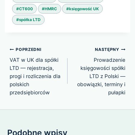
wpisu:
#
CT600
#
HMRC
#
księgowość UK
#
spółka LTD
Nawigacja
POPRZEDNI
NASTĘPNY
wpisu
VAT w UK dla spółki
Prowadzenie
LTD — rejestracja,
księgowości spółki
progi i rozliczenia dla
LTD z Polski —
polskich
obowiązki, terminy i
przedsiębiorców
pułapki
Podobne wpisy