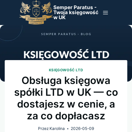
Przejdź
Semper Paratus -
do
Twoja księgowość
w UK
treści
KSIĘGOWOŚĆ LTD
Obsługa księgowa
spółki LTD w UK — co
dostajesz w cenie, a
za co dopłacasz
Przez
Karolina
2026-05-09