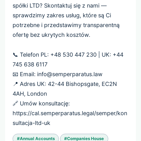
spółki LTD? Skontaktuj się z nami —
sprawdzimy zakres usług, które są Ci
potrzebne i przedstawimy transparentną
ofertę bez ukrytych kosztów.
📞 Telefon PL: +48 530 447 230 | UK: +44
745 638 6117
📧 Email: info@semperparatus.law
📍 Adres UK: 42-44 Bishopsgate, EC2N
4AH, London
🔗 Umów konsultację:
https://cal.semperparatus.legal/semper/kon
sultacja-ltd-uk
Tagi
#
Annual Accounts
#
Companies House