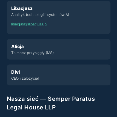
Libacjusz
Analityk technologii i systemów AI
libacjusz@libacjusz.pl
Alicja
Tłumacz przysięgły (MS)
Divi
CEO i założyciel
Nasza sieć — Semper Paratus
Legal House LLP