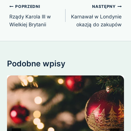
Nawigacja
POPRZEDNI
NASTĘPNY
wpisu
Rządy Karola III w
Karnawał w Londynie
Wielkiej Brytanii
okazją do zakupów
Podobne wpisy