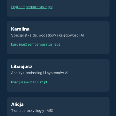
fin@semperparatus.legal
Karolina
Specjalistka ds. podatków i księgowości AI
karolina@semperparatus.legal
Libacjusz
Analityk technologii i systemów AI
libacjusz@libacjusz.pl
Alicja
Tłumacz przysięgły (MS)