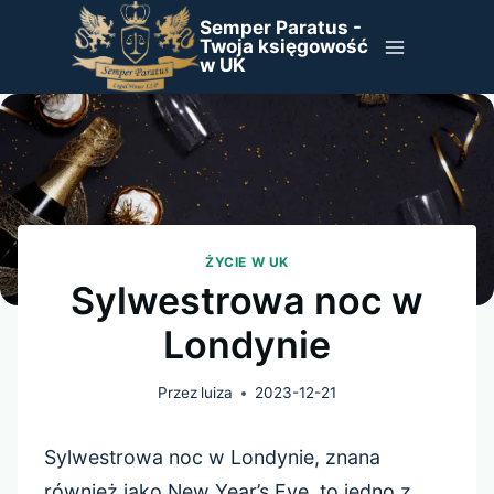
Przejdź
Semper Paratus -
do
Twoja księgowość
w UK
treści
ŻYCIE W UK
Sylwestrowa noc w
Londynie
Przez
luiza
2023-12-21
Sylwestrowa noc w Londynie, znana
również jako New Year’s Eve, to jedno z