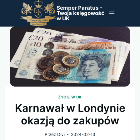
Przejdź
Semper Paratus -
do
Twoja księgowość
w UK
treści
ŻYCIE W UK
Karnawał w Londynie
okazją do zakupów
Przez
Divi
2024-02-13