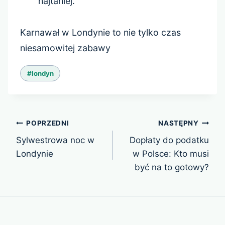
najtaniej.
Karnawał w Londynie to nie tylko czas
niesamowitej zabawy
Tagi
#
londyn
wpisu:
Nawigacja
POPRZEDNI
NASTĘPNY
wpisu
Sylwestrowa noc w
Dopłaty do podatku
Londynie
w Polsce: Kto musi
być na to gotowy?