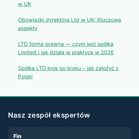
w UK
Obowiązki dyrektora Ltd w UK: Kluczowe
aspekty
LTD forma prawna — czym jest spółka
Limited i jak działa w praktyce w 2026
Spółka LTD krok po kroku – jak założyć z
Polski
Nasz zespół ekspertów
Fin