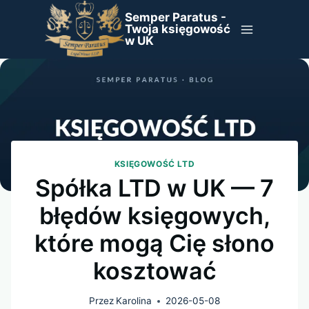
Przejdź
Semper Paratus -
do
Twoja księgowość
w UK
treści
KSIĘGOWOŚĆ LTD
Spółka LTD w UK — 7
błędów księgowych,
które mogą Cię słono
kosztować
Przez
Karolina
2026-05-08