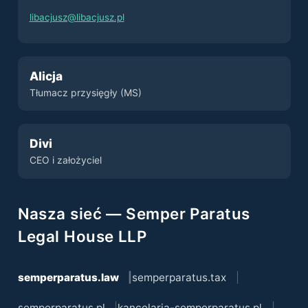
libacjusz@libacjusz.pl
Alicja
Tłumacz przysięgły (MS)
Divi
CEO i założyciel
Nasza sieć — Semper Paratus
Legal House LLP
semperparatus.law
semperparatus.tax
semperparatus.pl
kancelaria-semperparatus.pl