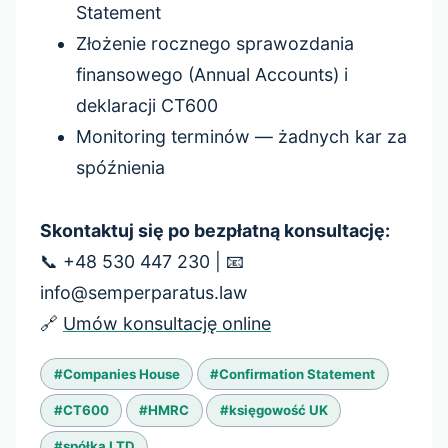
Statement
Złożenie rocznego sprawozdania
finansowego (Annual Accounts) i
deklaracji CT600
Monitoring terminów — żadnych kar za
spóźnienia
Skontaktuj się po bezpłatną konsultację:
📞 +48 530 447 230 | 📧
info@semperparatus.law
🔗
Umów konsultację online
Tagi
#
Companies House
#
Confirmation Statement
wpisu:
#
CT600
#
HMRC
#
księgowość UK
#
spółka LTD