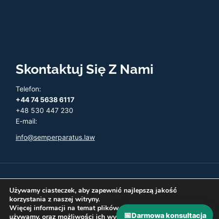
Skontaktuj Się Z Nami
Telefon:
+44 74 5638 6117
+48 530 447 230
E-mail:
info@semperparatus.law
© 2026 Semper Paratus - Twoja księgowość w UK
Używamy ciasteczek, aby zapewnić najlepszą jakość
korzystania z naszej witryny.
Więcej informacji na temat plików ciasteczka, których
📅
Darmowa konsultacja
używamy, oraz możliwości ich wyłączenia znajdziesz w