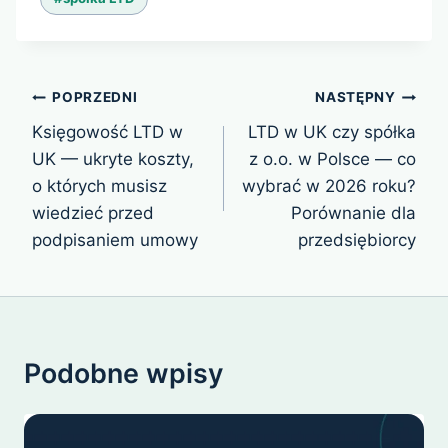
Nawigacja
POPRZEDNI
NASTĘPNY
wpisu
Księgowość LTD w
LTD w UK czy spółka
UK — ukryte koszty,
z o.o. w Polsce — co
o których musisz
wybrać w 2026 roku?
wiedzieć przed
Porównanie dla
podpisaniem umowy
przedsiębiorcy
Podobne wpisy