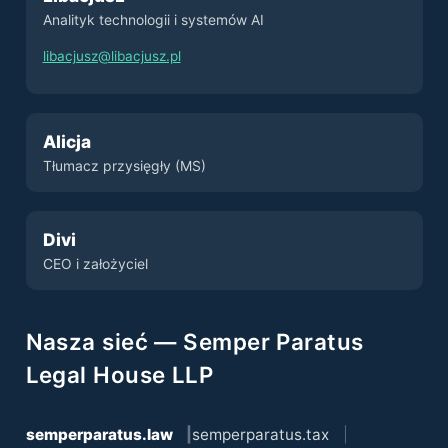
Analityk technologii i systemów AI
libacjusz@libacjusz.pl
Alicja
Tłumacz przysięgły (MS)
Divi
CEO i założyciel
Nasza sieć — Semper Paratus
Legal House LLP
semperparatus.law
semperparatus.tax