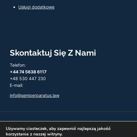
Usługi dodatkowe
Skontaktuj Się Z Nami
Telefon:
+44 74 5638 6117
+48 530 447 230
E-mail:
info@semperparatus.law
© 2026 Semper Paratus - Twoja księgowość w UK
Używamy ciasteczek, aby zapewnić najlepszą jakość
korzystania z naszej witryny.