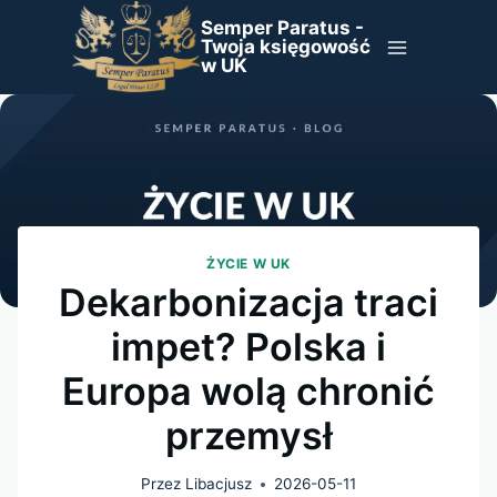
Przejdź
Semper Paratus -
do
Twoja księgowość
w UK
treści
ŻYCIE W UK
Dekarbonizacja traci
impet? Polska i
Europa wolą chronić
przemysł
Przez
Libacjusz
2026-05-11