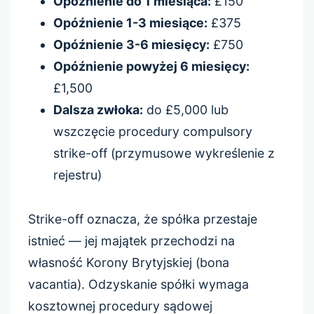
Opóźnienie do 1 miesiąca:
£150
Opóźnienie 1-3 miesiące:
£375
Opóźnienie 3-6 miesięcy:
£750
Opóźnienie powyżej 6 miesięcy:
£1,500
Dalsza zwłoka:
do £5,000 lub
wszczęcie procedury compulsory
strike-off (przymusowe wykreślenie z
rejestru)
Strike-off oznacza, że spółka przestaje
istnieć — jej majątek przechodzi na
własność Korony Brytyjskiej (bona
vacantia). Odzyskanie spółki wymaga
kosztownej procedury sądowej