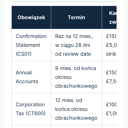
Kara za
Obowiązek
Termin
zwłokę
Confirmation
Raz na 12 mies.,
£150–
Statement
w ciągu 28 dni
£5,000 
(CS01)
od review date
strike-of
9 mies. od końca
Annual
£150–
okresu
Accounts
£7,500
obrachunkowego
12 mies. od
Corporation
£100–
końca okresu
Tax (CT600)
£1,000+
obrachunkowego