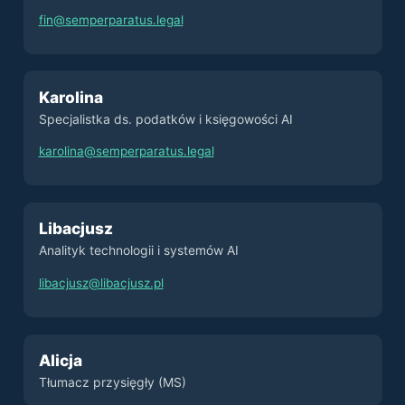
fin@semperparatus.legal
Karolina
Specjalistka ds. podatków i księgowości AI
karolina@semperparatus.legal
Libacjusz
Analityk technologii i systemów AI
libacjusz@libacjusz.pl
Alicja
Tłumacz przysięgły (MS)