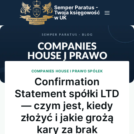
Przejdź
Semper Paratus -
do
Twoja księgowość
w UK
treści
COMPANIES HOUSE I PRAWO SPÓŁEK
Confirmation
Statement spółki LTD
— czym jest, kiedy
złożyć i jakie grożą
kary za brak