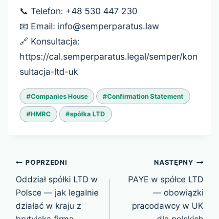
📞 Telefon: +48 530 447 230
📧 Email: info@semperparatus.law
🔗 Konsultacja:
https://cal.semperparatus.legal/semper/kon
sultacja-ltd-uk
Tagi
#
Companies House
#
Confirmation Statement
wpisu:
#
HMRC
#
spółka LTD
Nawigacja
POPRZEDNI
NASTĘPNY
wpisu
Oddział spółki LTD w
PAYE w spółce LTD
Polsce — jak legalnie
— obowiązki
działać w kraju z
pracodawcy w UK
brytyjską firmą
dla polskich