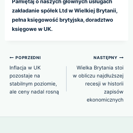
Pamiętaj o naszych głównych usługach
zakładanie spółek Ltd w Wielkiej Brytanii,
pełna księgowość brytyjska, doradztwo
księgowe w UK.
Nawigacja
POPRZEDNI
NASTĘPNY
wpisu
Inflacja w UK
Wielka Brytania stoi
pozostaje na
w obliczu najdłuższej
stabilnym poziomie,
recesji w historii
ale ceny nadal rosną
zapisów
ekonomicznych