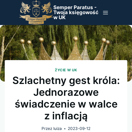
Przejdź
Semper Paratus -
do
Twoja księgowość
w UK
treści
ŻYCIE W UK
Szlachetny gest króla:
Jednorazowe
świadczenie w walce
z inflacją
Przez
luiza
2023-09-12