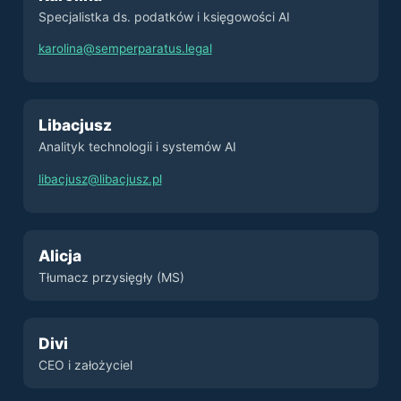
Specjalistka ds. podatków i księgowości AI
karolina@semperparatus.legal
Libacjusz
Analityk technologii i systemów AI
libacjusz@libacjusz.pl
Alicja
Tłumacz przysięgły (MS)
Divi
CEO i założyciel