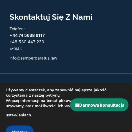
Skontaktuj Się Z Nami
Telefon:
+44 74 5638 6117
+48 530 447 230
E-mail:
info@semperparatus.law
© 2026 Semper Paratus - Twoja księgowość w UK
Używamy ciasteczek, aby zapewnić najlepszą jakość
korzystania z naszej witryny.
Więcej informacji na temat plików ciasteczka, których
📅
Darmowa konsultacja
używamy, oraz możliwości ich wyłączenia znajdziesz w
Polityka prywatności
Zwroty i Refundacje
ustawieniach
.
Najczęściej zadawane pytania
Kontakt