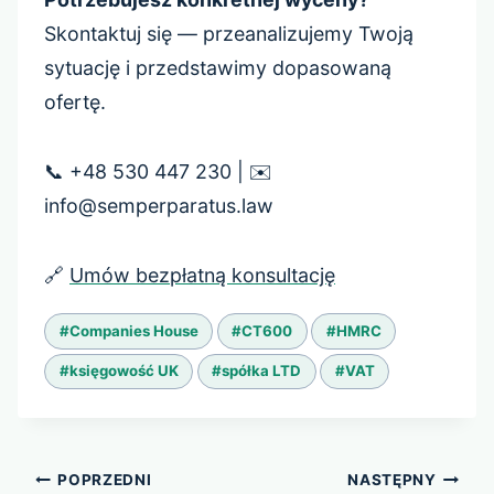
Skontaktuj się — przeanalizujemy Twoją
sytuację i przedstawimy dopasowaną
ofertę.
📞 +48 530 447 230 | ✉️
info@semperparatus.law
🔗
Umów bezpłatną konsultację
Tagi
#
Companies House
#
CT600
#
HMRC
wpisu:
#
księgowość UK
#
spółka LTD
#
VAT
Nawigacja
POPRZEDNI
NASTĘPNY