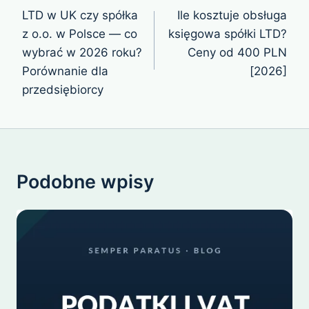
wpisu
LTD w UK czy spółka
Ile kosztuje obsługa
z o.o. w Polsce — co
księgowa spółki LTD?
wybrać w 2026 roku?
Ceny od 400 PLN
Porównanie dla
[2026]
przedsiębiorcy
Podobne wpisy