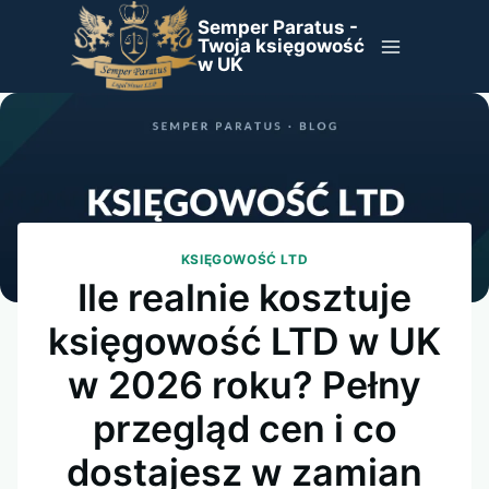
Przejdź
Semper Paratus -
do
Twoja księgowość
w UK
treści
KSIĘGOWOŚĆ LTD
Ile realnie kosztuje
księgowość LTD w UK
w 2026 roku? Pełny
przegląd cen i co
dostajesz w zamian