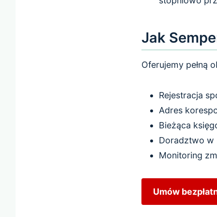
stopniowo prz
Jak Sempe
Oferujemy pełną ob
Rejestracja s
Adres koresp
Bieżąca księ
Doradztwo w z
Monitoring zm
Umów bezpłatn