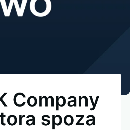
UK Company
tora spoza