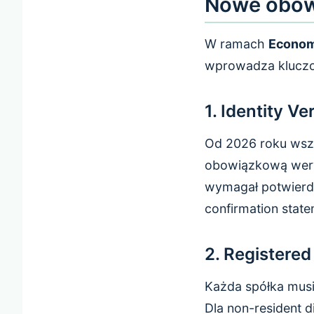
Nowe obow
W ramach
Econom
wprowadza kluczow
1. Identity V
Od 2026 roku wszy
obowiązkową wery
wymagał potwierdz
confirmation state
2. Registered
Każda spółka musi
Dla non-resident 