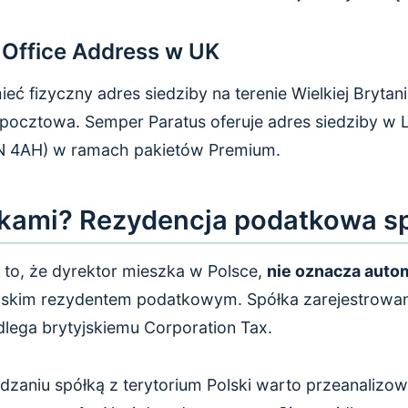
d Office Address w UK
eć fizyczny adres siedziby na terenie Wielkiej Brytani
 pocztowa. Semper Paratus oferuje adres siedziby w 
N 4AH) w ramach pakietów Premium.
kami? Rezydencja podatkowa sp
 to, że dyrektor mieszka w Polsce,
nie oznacza auto
olskim rezydentem podatkowym. Spółka zarejestrowa
dlega brytyjskiemu Corporation Tax.
dzaniu spółką z terytorium Polski warto przeanalizo