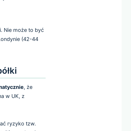
i. Nie może to być
Londynie (42-44
ółki
matycznie
, że
na w UK, z
wać ryzyko tzw.