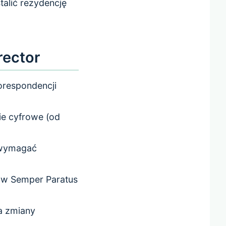
alić rezydencję
rector
orespondencji
ie cyfrowe (od
 wymagać
w Semper Paratus
 zmiany