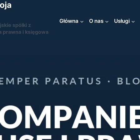
oja
Główna
O nas
Usługi
jskie spółki z
a prawna i księgowa