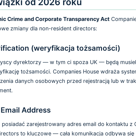
iązki od 2026 roku
ic Crime and Corporate Transparency Act
Companie
e zmiany dla non-resident directors:
erification (weryfikacja tożsamości)
scy dyrektorzy — w tym ci spoza UK — będą musieli
fikację tożsamości. Companies House wdraża system
enia danych osobowych przed rejestracją lub w tra
ment.
 Email Address
 posiadać zarejestrowany adres email do kontaktu z
directors to kluczowe — cała komunikacja odbywa się