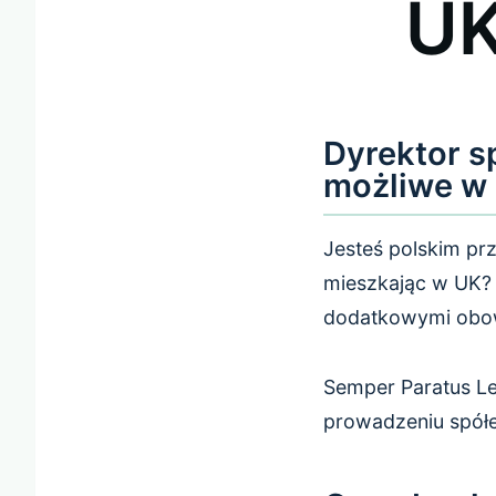
UK
Dyrektor s
możliwe w
Jesteś polskim prz
mieszkając w UK? 
dodatkowymi obow
Semper Paratus Le
prowadzeniu spół