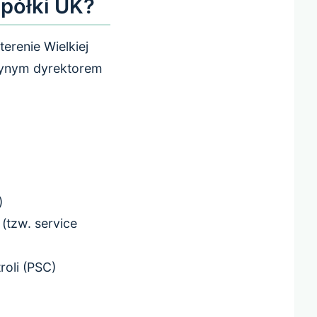
półki UK?
erenie Wielkiej
edynym dyrektorem
)
(tzw. service
oli (PSC)