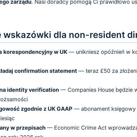
ego zarządu
. Nasi doradcy pomogą Ci prawidłowo ust
 wskazówki dla non-resident di
es korespondencyjny w UK
— unikniesz opóźnień w k
ładaj confirmation statement
— teraz £50 za złożen
na identity verification
— Companies House będzie
tożsamości
gowość zgodnie z UK GAAP
— abonament księgowy 
iesiąc
iany w przepisach
— Economic Crime Act wprowadza