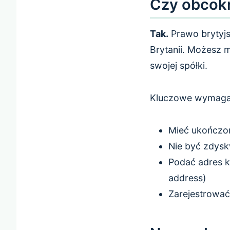
Czy obcokr
Tak.
Prawo brytyjsk
Brytanii. Możesz 
swojej spółki.
Kluczowe wymaga
Mieć ukończon
Nie być zdyskw
Podać adres k
address)
Zarejestrować