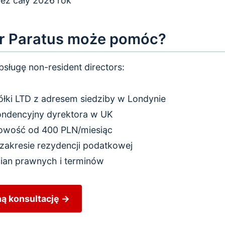
ez cały 2026 rok
r Paratus może pomóc?
sługę non-resident directors:
półki LTD z adresem siedziby w Londynie
ondencyjny dyrektora w UK
gowość od 400 PLN/miesiąc
akresie rezydencji podatkowej
ian prawnych i terminów
ą konsultację →