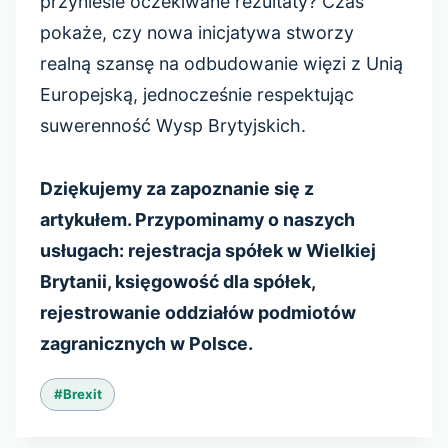
przyniesie oczekiwane rezultaty? Czas
pokaże, czy nowa inicjatywa stworzy
realną szansę na odbudowanie więzi z Unią
Europejską, jednocześnie respektując
suwerenność Wysp Brytyjskich.
Dziękujemy za zapoznanie się z
artykułem. Przypominamy o naszych
usługach: rejestracja spółek w Wielkiej
Brytanii, księgowość dla spółek,
rejestrowanie oddziałów podmiotów
zagranicznych w Polsce.
Tagi
#
Brexit
wpisu: