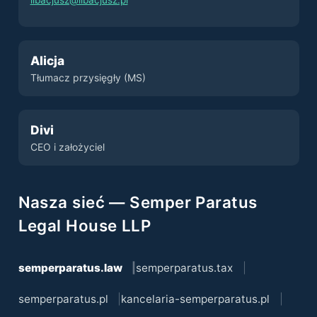
libacjusz@libacjusz.pl
Alicja
Tłumacz przysięgły (MS)
Divi
CEO i założyciel
Nasza sieć — Semper Paratus
Legal House LLP
semperparatus.law
semperparatus.tax
semperparatus.pl
kancelaria-semperparatus.pl