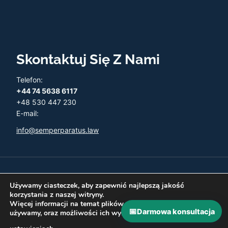
Skontaktuj Się Z Nami
Telefon:
+44 74 5638 6117
+48 530 447 230
E-mail:
info@semperparatus.law
© 2026 Semper Paratus - Twoja księgowość w UK
Używamy ciasteczek, aby zapewnić najlepszą jakość
korzystania z naszej witryny.
Więcej informacji na temat plików ciasteczka, których
📅
Darmowa konsultacja
używamy, oraz możliwości ich wyłączenia znajdziesz w
Polityka prywatności
Zwroty i Refundacje