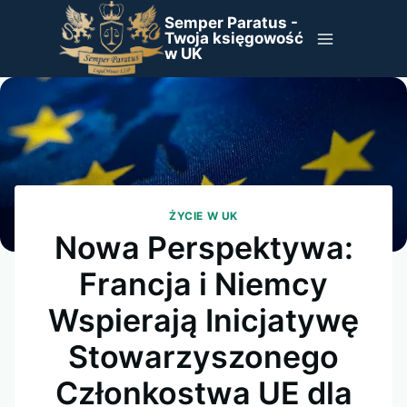
Przejdź
Semper Paratus -
do
Twoja księgowość
w UK
treści
ŻYCIE W UK
Nowa Perspektywa:
Francja i Niemcy
Wspierają Inicjatywę
Stowarzyszonego
Członkostwa UE dla