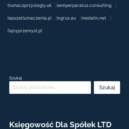
tlumaczprzysiegly.uk
semperparatus.consulting
lepszetlumaczenia.pl
logrus.eu
medelin.net
fajnyprzemysl.pl
Szukaj
Szukaj
Księgowość Dla Spółek LTD