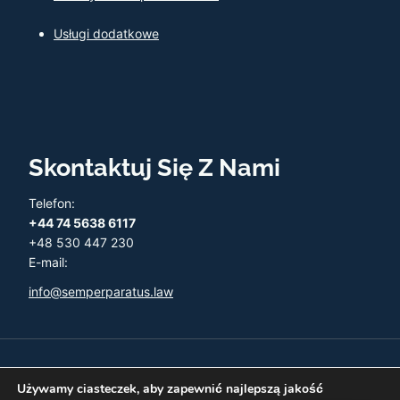
Usługi dodatkowe
Skontaktuj Się Z Nami
Telefon:
+44 74 5638 6117
+48 530 447 230
E-mail:
info@semperparatus.law
© 2026 Semper Paratus - Twoja księgowość w UK
Używamy ciasteczek, aby zapewnić najlepszą jakość