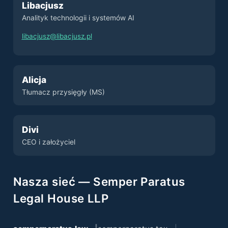
Libacjusz
Analityk technologii i systemów AI
libacjusz@libacjusz.pl
Alicja
Tłumacz przysięgły (MS)
Divi
CEO i założyciel
Nasza sieć — Semper Paratus
Legal House LLP