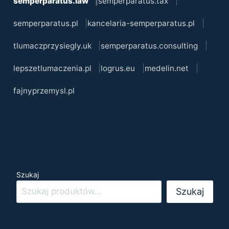
semperparatus.law
semperparatus.tax
semperparatus.pl
kancelaria-semperparatus.pl
tlumaczprzysiegly.uk
semperparatus.consulting
lepszetlumaczenia.pl
logrus.eu
medelin.net
fajnyprzemysl.pl
Szukaj
Szukaj