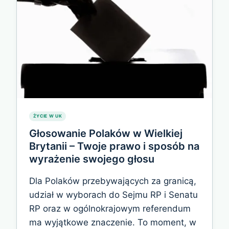
ROZPOZNAWANIA
TWARZY
W
CELU
IDENTYFIKACJI
I
ARESZTOWANIA
NAJBARDZIEJ
AKTYWNYCH
ZŁODZIEI
W
ŻYCIE W UK
SKLEPACH.
Głosowanie Polaków w Wielkiej
Brytanii – Twoje prawo i sposób na
wyrażenie swojego głosu
Dla Polaków przebywających za granicą,
udział w wyborach do Sejmu RP i Senatu
RP oraz w ogólnokrajowym referendum
ma wyjątkowe znaczenie. To moment, w