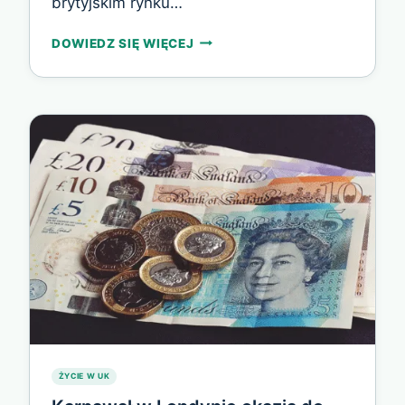
brytyjskim rynku…
MOŻLIWOŚCI
DOWIEDZ SIĘ WIĘCEJ
PRACY
I
POLSKIE
FIRMY
NA
WYSPACH
ŻYCIE W UK