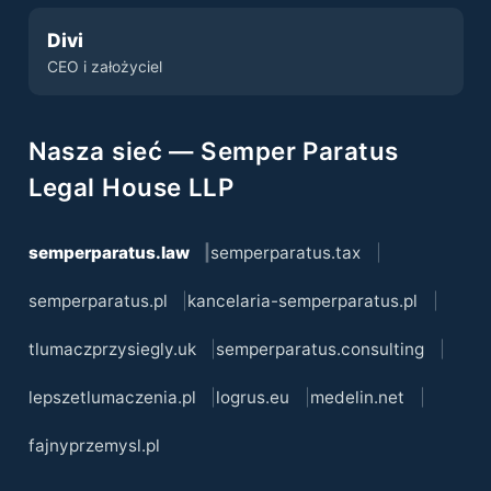
Divi
CEO i założyciel
Nasza sieć — Semper Paratus
Legal House LLP
semperparatus.law
semperparatus.tax
semperparatus.pl
kancelaria-semperparatus.pl
tlumaczprzysiegly.uk
semperparatus.consulting
lepszetlumaczenia.pl
logrus.eu
medelin.net
fajnyprzemysl.pl