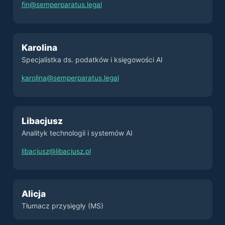
fin@semperparatus.legal
Karolina
Specjalistka ds. podatków i księgowości AI
karolina@semperparatus.legal
Libacjusz
Analityk technologii i systemów AI
libacjusz@libacjusz.pl
Alicja
Tłumacz przysięgły (MS)