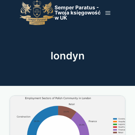
Przejdź
Semper Paratus -
do
Twoja księgowość
w UK
treści
londyn