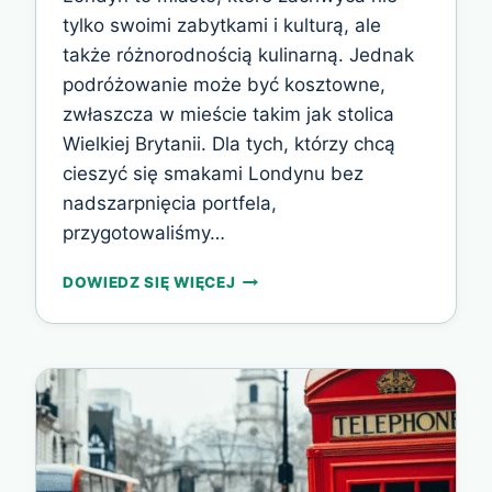
tylko swoimi zabytkami i kulturą, ale
także różnorodnością kulinarną. Jednak
podróżowanie może być kosztowne,
zwłaszcza w mieście takim jak stolica
Wielkiej Brytanii. Dla tych, którzy chcą
cieszyć się smakami Londynu bez
nadszarpnięcia portfela,
przygotowaliśmy…
LONDYŃSKIE
DOWIEDZ SIĘ WIĘCEJ
SMAKI:
GDZIE
TANIO
ZJEŚĆ
W
MIEŚCIE?