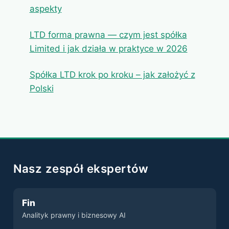
aspekty
LTD forma prawna — czym jest spółka
Limited i jak działa w praktyce w 2026
Spółka LTD krok po kroku – jak założyć z
Polski
Nasz zespół ekspertów
Fin
Analityk prawny i biznesowy AI