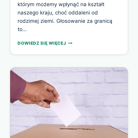
którym możemy wpłynąć na kształt
naszego kraju, choć oddaleni od
rodzimej ziemi. Głosowanie za granicą
to…
GŁOSOWANIE
DOWIEDZ SIĘ WIĘCEJ
POLAKÓW
W
WIELKIEJ
BRYTANII
–
TWOJE
PRAWO
I
SPOSÓB
NA
WYRAŻENIE
SWOJEGO
GŁOSU