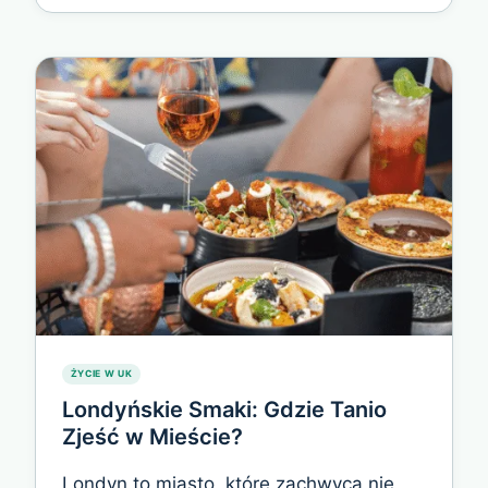
WYBORCZYCH
W
WIELKIEJ
BRYTANII:
TWOJA
SZANSA
NA
WPŁYW
NA
PRZYSZŁOŚĆ
ŻYCIE W UK
Londyńskie Smaki: Gdzie Tanio
Zjeść w Mieście?
Londyn to miasto, które zachwyca nie