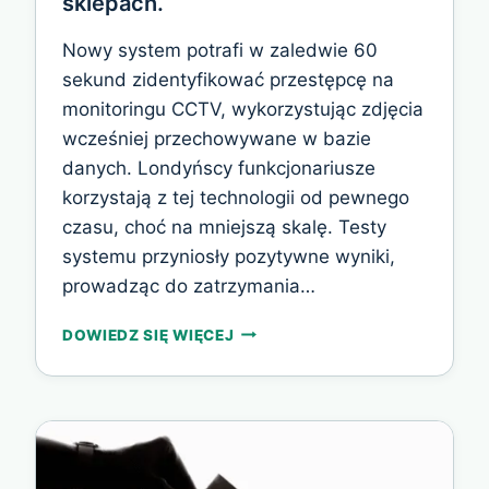
sklepach.
Nowy system potrafi w zaledwie 60
sekund zidentyfikować przestępcę na
monitoringu CCTV, wykorzystując zdjęcia
wcześniej przechowywane w bazie
danych. Londyńscy funkcjonariusze
korzystają z tej technologii od pewnego
czasu, choć na mniejszą skalę. Testy
systemu przyniosły pozytywne wyniki,
prowadząc do zatrzymania…
METROPOLITAN
DOWIEDZ SIĘ WIĘCEJ
POLICE
OGŁOSIŁA
PLANY
MASOWEGO
WDROŻENIA
TECHNOLOGII