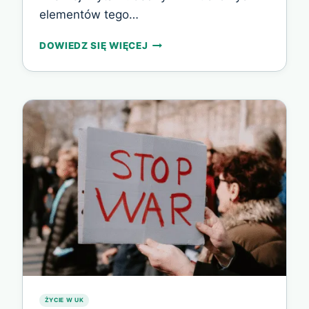
elementów tego…
OPŁATY
DOWIEDZ SIĘ WIĘCEJ
ZA
WJAZD
SAMOCHODEM
DO
LONDYNU-
WAŻNE
INFORMACJE
ŻYCIE W UK