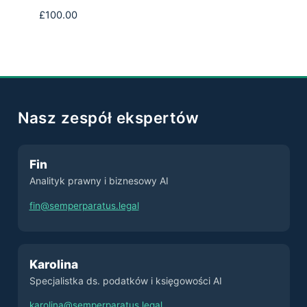
£
100.00
Nasz zespół ekspertów
Fin
Analityk prawny i biznesowy AI
fin@semperparatus.legal
Karolina
Specjalistka ds. podatków i księgowości AI
karolina@semperparatus.legal