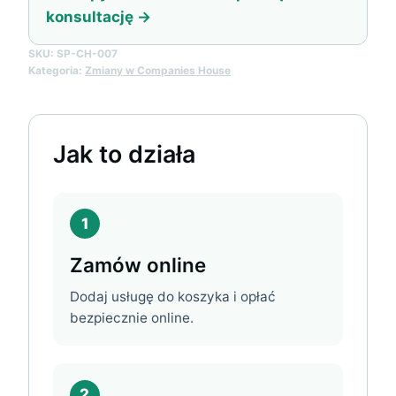
konsultację →
SKU:
SP-CH-007
Kategoria:
Zmiany w Companies House
Jak to działa
1
Zamów online
Dodaj usługę do koszyka i opłać
bezpiecznie online.
2