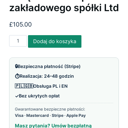
zakładowego spółki Ltd
£
105.00
ilość
Dodaj do koszyka
Zwiększenie
kapitału
zakładowego
🔒
Bezpieczna płatność (Stripe)
spółki
⏱️
Realizacja: 24–48 godzin
Ltd
🇵🇱🇬🇧
Obsługa PL i EN
✓
Bez ukrytych opłat
Gwarantowane bezpieczne płatności:
Visa · Mastercard · Stripe · Apple Pay
Masz pytania? Umów bezpłatną