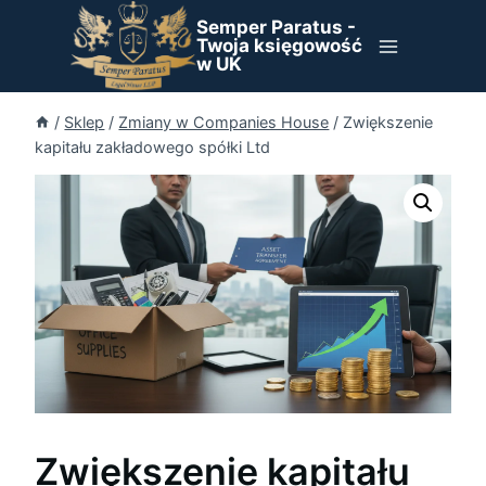
Przejdź
Semper Paratus -
do
Twoja księgowość
w UK
treści
/
Sklep
/
Zmiany w Companies House
/
Zwiększenie
kapitału zakładowego spółki Ltd
Zwiększenie kapitału