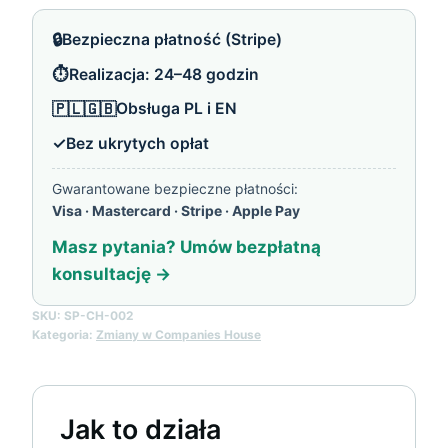
w
🔒
Bezpieczna płatność (Stripe)
spółce
⏱️
Realizacja: 24–48 godzin
Ltd
🇵🇱🇬🇧
Obsługa PL i EN
✓
Bez ukrytych opłat
Gwarantowane bezpieczne płatności:
Visa · Mastercard · Stripe · Apple Pay
Masz pytania? Umów bezpłatną
konsultację →
SKU:
SP-CH-002
Kategoria:
Zmiany w Companies House
Jak to działa