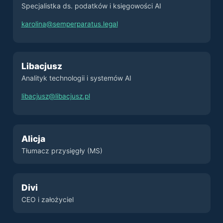
Specjalistka ds. podatków i księgowości AI
karolina@semperparatus.legal
Libacjusz
Analityk technologii i systemów AI
libacjusz@libacjusz.pl
Alicja
Tłumacz przysięgły (MS)
Divi
CEO i założyciel