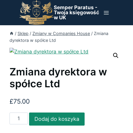
Przejdź
Semper Paratus -
do
Twoja księgowość
w UK
treści
/
Sklep
/
Zmiany w Companies House
/
Zmiana
dyrektora w spółce Ltd
Zmiana dyrektora w
spółce Ltd
£
75.00
ilość
Dodaj do koszyka
Zmiana
dyrektora