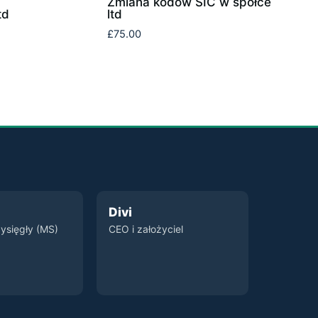
Zmiana kodów SIC w spółce
td
ltd
£
75.00
Divi
ysięgły (MS)
CEO i założyciel