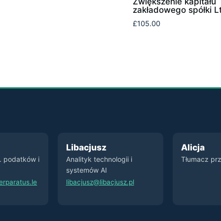
Zwiększenie kapitału
zakładowego spółki L
£
105.00
Libacjusz
Alicja
s. podatków i
Analityk technologii i
Tłumacz prz
systemów AI
rparatus.le
libacjusz@libacjusz.pl