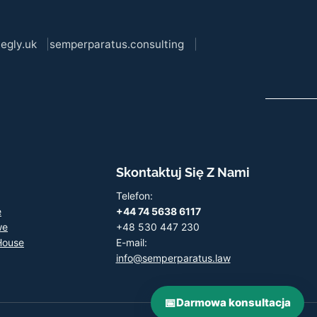
egly.uk
semperparatus.consulting
Skontaktuj Się Z Nami
Telefon:
e
+44 74 5638 6117
we
+48 530 447 230
House
E-mail:
info@semperparatus.law
📅
Darmowa konsultacja