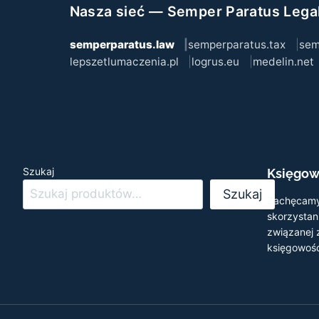
Nasza sieć — Semper Paratus Lega
semperparatus.law
semperparatus.tax
sem
lepszetlumaczenia.pl
logrus.eu
medelin.net
Szukaj
Księgow
Szukaj
Zachęcamy
skorzystani
związanej
księgowośc