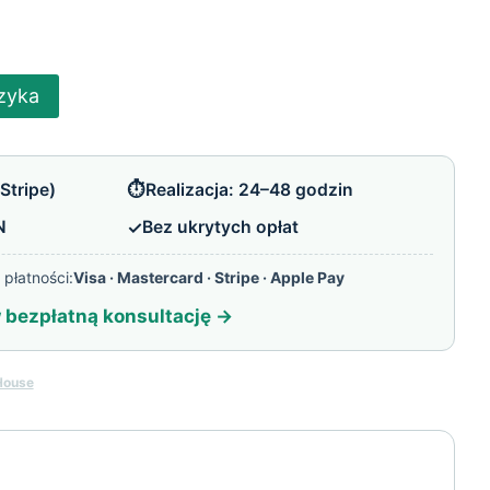
zyka
⏱️
Stripe)
Realizacja: 24–48 godzin
✓
N
Bez ukrytych opłat
płatności:
Visa · Mastercard · Stripe · Apple Pay
bezpłatną konsultację →
House