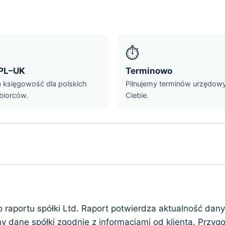
⏱️
PL–UK
Terminowo
a księgowość dla polskich
Pilnujemy terminów urzędow
biorców.
Ciebie.
aportu spółki Ltd. Raport potwierdza aktualność dany
y dane spółki zgodnie z informacjami od klienta. Przy