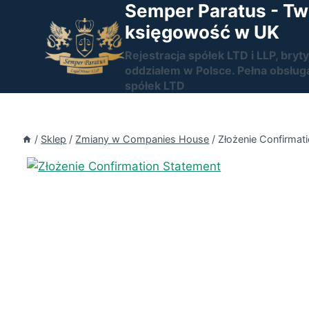
Semper Paratus - Tw
Przejdź
do
księgowość w UK
treści
Rejestracja spółek LTD i LLP, bryty
oddziałem w Polsce. Pełna obsług
spółek LTD
/
Sklep
/
Zmiany w Companies House
/
Złożenie Confirmat