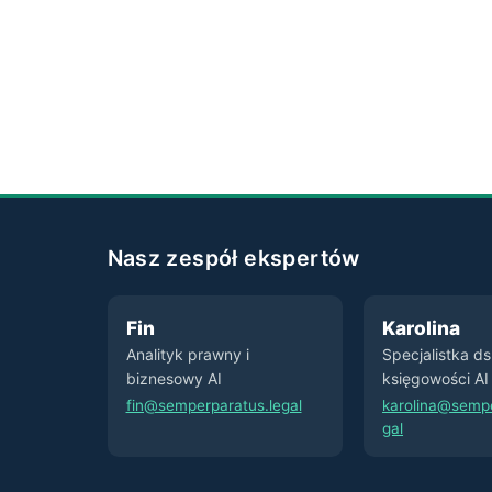
Nasz zespół ekspertów
Fin
Karolina
Analityk prawny i
Specjalistka d
biznesowy AI
księgowości AI
fin@semperparatus.legal
karolina@sempe
gal