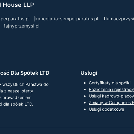
l House LLP
perparatus.pl
kancelaria-semperparatus.pl
tlumaczprzysi
fajnyprzemysl.pl
ość Dla Spółek LTD
Usługi
Certyfikaty dla spółki
 wszystkich Państwa do
Rozliczenie i rejestracj
a z naszej oferty
Usługi kadrowo-płaco
 z prowadzeniem
Zmiany w Companies 
i dla spółek LTD.
Usługi dodatkowe