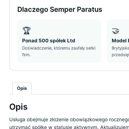
Dlaczego Semper Paratus
🏆
🤝
Ponad 500 spółek Ltd
Model 
Doświadczenie, któremu zaufały setki
Brytyjsk
firm.
przedsię
Opis
Opis
Usługa obejmuje złożenie obowiązkowego rocznego r
utrzymać spółkę w statusie aktywnym. Aktualizujem