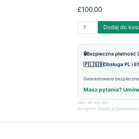
£
100.00
ilość
Dodaj do kos
Złożenie
Confirmation
Statement
🔒
Bezpieczna płatność (
🇵🇱🇬🇧
Obsługa PL i E
Gwarantowane bezpieczne 
Masz pytania? Umów 
SKU:
SP-CH-001
Kategoria:
Zmiany w Companies 