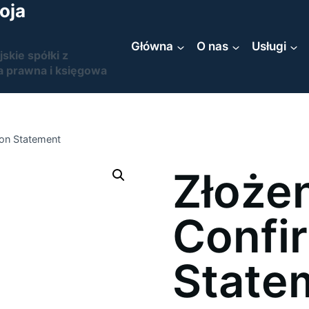
oja
Główna
O nas
Usługi
jskie spółki z
a prawna i księgowa
ion Statement
Złoże
Confi
State