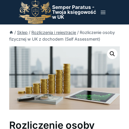
Przejdź
Semper Paratus -
do
Twoja księgowość
w UK
treści
/
Sklep
/
Rozliczenia i rejestracje
/
Rozliczenie osoby
fizycznej w UK z dochodem (Self Assessment)
Rozliczenie osoby