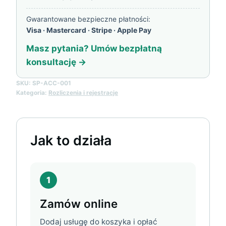
Assessment)
Gwarantowane bezpieczne płatności:
Visa · Mastercard · Stripe · Apple Pay
Masz pytania? Umów bezpłatną
konsultację →
SKU:
SP-ACC-001
Kategoria:
Rozliczenia i rejestracje
Jak to działa
1
Zamów online
Dodaj usługę do koszyka i opłać