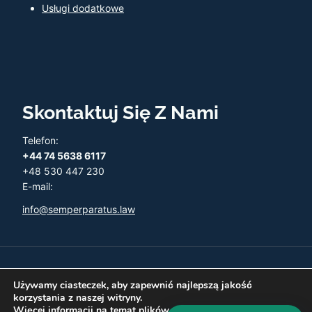
Usługi dodatkowe
Skontaktuj Się Z Nami
Telefon:
+44 74 5638 6117
+48 530 447 230
E-mail:
info@semperparatus.law
© 2026 Semper Paratus - Twoja księgowość w UK
Używamy ciasteczek, aby zapewnić najlepszą jakość
korzystania z naszej witryny.
Więcej informacji na temat plików ciasteczka, których