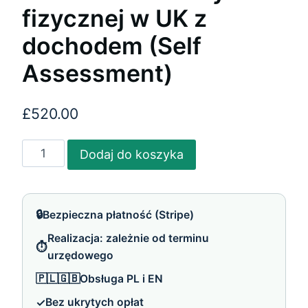
fizycznej w UK z
dochodem (Self
Assessment)
£
520.00
ilość
Dodaj do koszyka
Rozliczenie
osoby
fizycznej
🔒
Bezpieczna płatność (Stripe)
w
Realizacja: zależnie od terminu
UK
⏱️
urzędowego
z
dochodem
🇵🇱🇬🇧
Obsługa PL i EN
(Self
✓
Bez ukrytych opłat