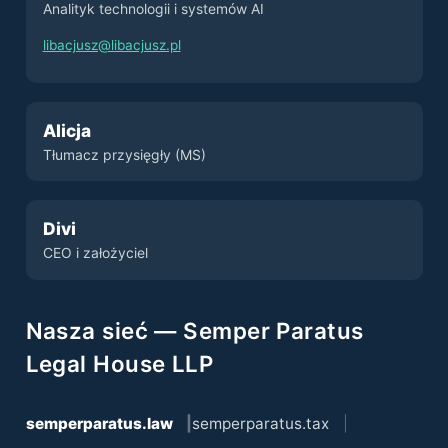
Analityk technologii i systemów AI
libacjusz@libacjusz.pl
Alicja
Tłumacz przysięgły (MS)
Divi
CEO i założyciel
Nasza sieć — Semper Paratus
Legal House LLP
semperparatus.law
semperparatus.tax