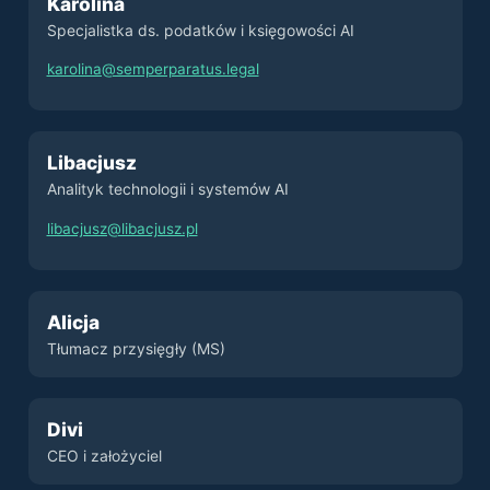
Karolina
Specjalistka ds. podatków i księgowości AI
karolina@semperparatus.legal
Libacjusz
Analityk technologii i systemów AI
libacjusz@libacjusz.pl
Alicja
Tłumacz przysięgły (MS)
Divi
CEO i założyciel