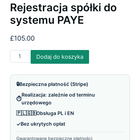
Rejestracja spółki do
systemu PAYE
£
105.00
ilość
Dodaj do koszyka
Rejestracja
spółki
do
🔒
Bezpieczna płatność (Stripe)
systemu
Realizacja: zależnie od terminu
PAYE
⏱️
urzędowego
🇵🇱🇬🇧
Obsługa PL i EN
✓
Bez ukrytych opłat
Gwarantowane bezpieczne płatności: