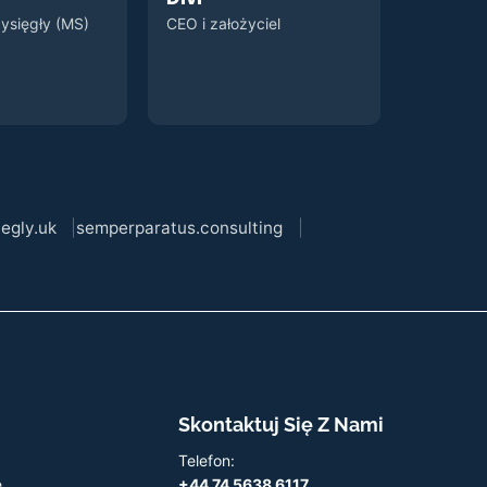
ysięgły (MS)
CEO i założyciel
egly.uk
semperparatus.consulting
Skontaktuj Się Z Nami
Telefon:
e
+44 74 5638 6117