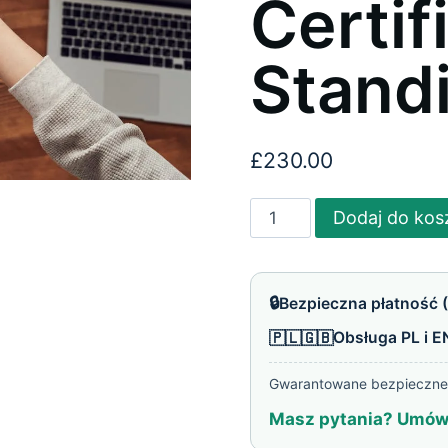
Certif
Stand
£
230.00
ilość
Dodaj do kos
Certyfikat
o
nieposzlakowanej
🔒
Bezpieczna płatność (
opinii
🇵🇱🇬🇧
Obsługa PL i E
spółki
Ltd,
Gwarantowane bezpieczne 
Certificate
Masz pytania? Umów 
of