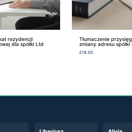
kat rezydencji
Tłumaczenie przysięg
wej dla spółki Ltd
zmiany adresu spółki
£
18.00
Libacjusz
Alicja