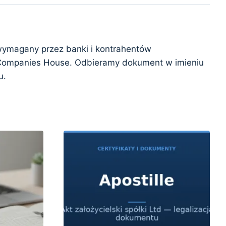
o wymagany przez banki i kontrahentów
w Companies House. Odbieramy dokument w imieniu
u.