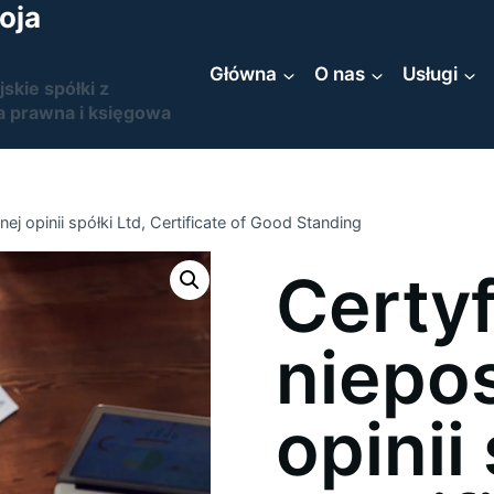
oja
Główna
O nas
Usługi
jskie spółki z
a prawna i księgowa
ej opinii spółki Ltd, Certificate of Good Standing
Certyf
niepo
opinii