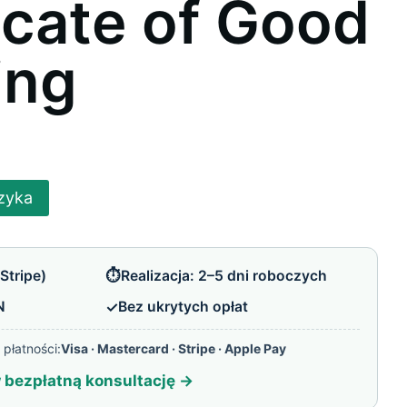
icate of Good
ing
zyka
⏱️
Stripe)
Realizacja: 2–5 dni roboczych
✓
N
Bez ukrytych opłat
płatności:
Visa · Mastercard · Stripe · Apple Pay
bezpłatną konsultację →