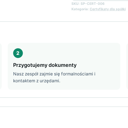
Good
SKU:
SP-CERT-006
Standing
Kategoria:
Certyfikaty dla spółki
2
Przygotujemy dokumenty
Nasz zespół zajmie się formalnościami i
kontaktem z urzędami.