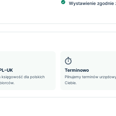
Wystawienie zgodnie
⏱️
PL–UK
Terminowo
a księgowość dla polskich
Pilnujemy terminów urzędow
biorców.
Ciebie.