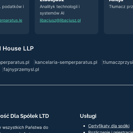
s. podatków i
Analityk technologii i
Tłumacz prz
systemów AI
rparatus.le
libacjusz@libacjusz.pl
l House LLP
perparatus.pl
kancelaria-semperparatus.pl
tlumaczprzysi
fajnyprzemysl.pl
ość Dla Spółek LTD
Usługi
Certyfikaty dla spółki
 wszystkich Państwa do
Rozliczenie i rejestracj