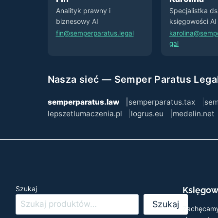
Analityk prawny i
Specjalistka d
biznesowy AI
księgowości AI
fin@semperparatus.legal
karolina@sempe
gal
Nasza sieć — Semper Paratus Lega
semperparatus.law
semperparatus.tax
sem
lepszetlumaczenia.pl
logrus.eu
medelin.net
Szukaj
Księgow
Szukaj
Zachęcamy