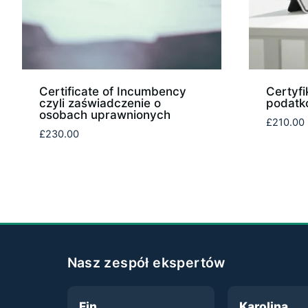
Certificate of Incumbency
Certyfi
czyli zaświadczenie o
podatko
osobach uprawnionych
£
210.00
£
230.00
Nasz zespół ekspertów
Fin
Karolina