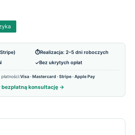
zyka
⏱️
Stripe)
Realizacja: 2–5 dni roboczych
✓
N
Bez ukrytych opłat
płatności:
Visa · Mastercard · Stripe · Apple Pay
bezpłatną konsultację →