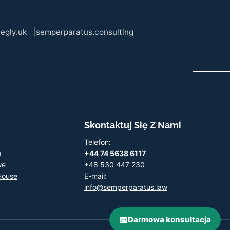
egly.uk
semperparatus.consulting
Skontaktuj Się Z Nami
Telefon:
e
+44 74 5638 6117
we
+48 530 447 230
House
E-mail:
info@semperparatus.law
📅
Darmowa konsultacja