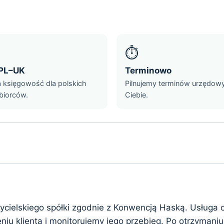
⏱️
PL–UK
Terminowo
a księgowość dla polskich
Pilnujemy terminów urzędow
biorców.
Ciebie.
ożycielskiego spółki zgodnie z Konwencją Haską. Usłu
u klienta i monitorujemy jego przebieg. Po otrzymani