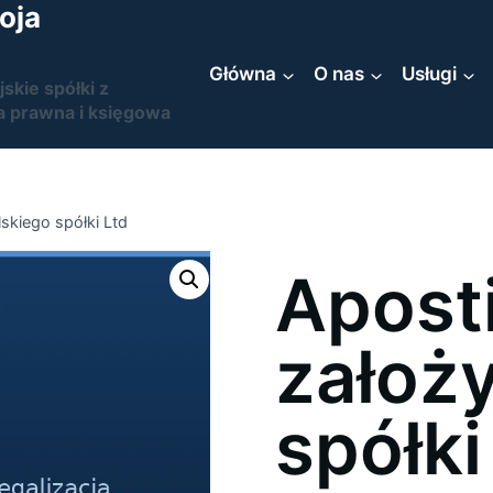
oja
Główna
O nas
Usługi
jskie spółki z
a prawna i księgowa
lskiego spółki Ltd
Aposti
założy
spółki