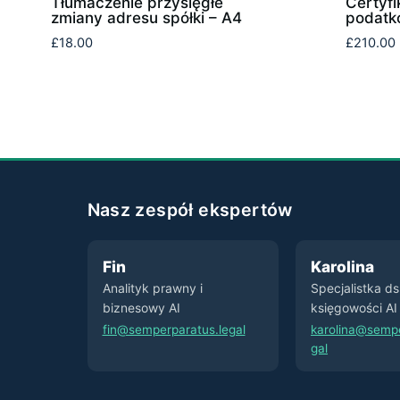
Tłumaczenie przysięgłe
Certyfi
zmiany adresu spółki – A4
podatko
£
18.00
£
210.00
Nasz zespół ekspertów
Fin
Karolina
Analityk prawny i
Specjalistka d
biznesowy AI
księgowości AI
fin@semperparatus.legal
karolina@sempe
gal