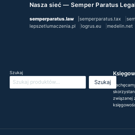
Nasza sieć — Semper Paratus Lega
semperparatus.law
semperparatus.tax
sem
lepszetlumaczenia.pl
logrus.eu
medelin.net
Szukaj
Księgow
Szukaj
Zachęcamy
skorzystani
związanej
księgowośc