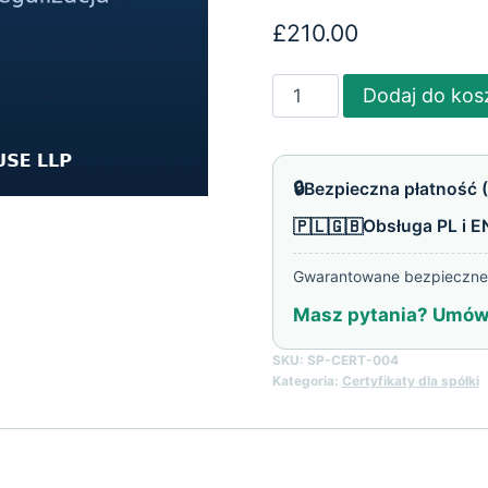
£
210.00
ilość
Dodaj do kos
Apostille
dla
aktu
🔒
Bezpieczna płatność (
założycielskiego
🇵🇱🇬🇧
Obsługa PL i E
spółki
Ltd
Gwarantowane bezpieczne 
Masz pytania? Umów 
SKU:
SP-CERT-004
Kategoria:
Certyfikaty dla spółki