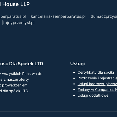
l House LLP
perparatus.pl
kancelaria-semperparatus.pl
tlumaczprzysi
fajnyprzemysl.pl
ość Dla Spółek LTD
Usługi
Certyfikaty dla spółki
 wszystkich Państwa do
Rozliczenie i rejestracj
a z naszej oferty
Usługi kadrowo-płaco
 z prowadzeniem
Zmiany w Companies 
i dla spółek LTD.
Usługi dodatkowe