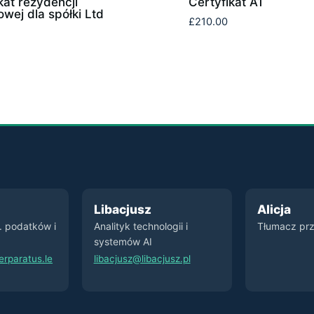
kat rezydencji
Certyfikat A1
wej dla spółki Ltd
£
210.00
Libacjusz
Alicja
s. podatków i
Analityk technologii i
Tłumacz prz
systemów AI
rparatus.le
libacjusz@libacjusz.pl