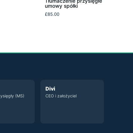
Tłumaczenie przysięgłe
umowy spółki
£
85.00
Divi
ysięgły (MS)
CEO i założyciel