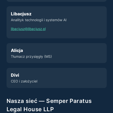
Libacjusz
Analityk technologii i systemów AI
libacjusz@libacjusz.pl
Alicja
Tłumacz przysięgły (MS)
Divi
CEO i założyciel
Nasza sieć — Semper Paratus
Legal House LLP