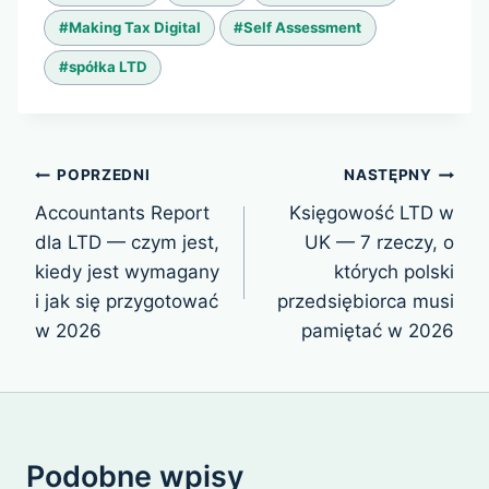
wpisu:
#
Making Tax Digital
#
Self Assessment
#
spółka LTD
Nawigacja
POPRZEDNI
NASTĘPNY
wpisu
Accountants Report
Księgowość LTD w
dla LTD — czym jest,
UK — 7 rzeczy, o
kiedy jest wymagany
których polski
i jak się przygotować
przedsiębiorca musi
w 2026
pamiętać w 2026
Podobne wpisy