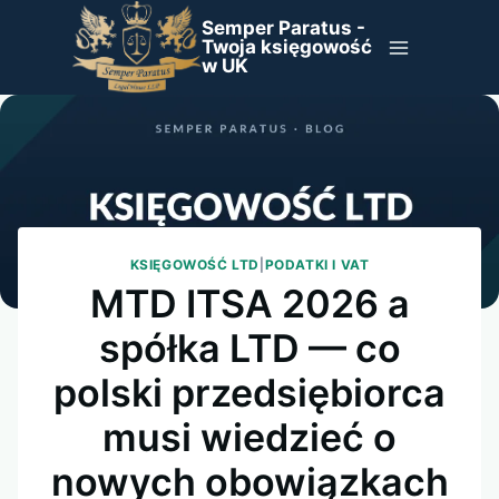
Przejdź
Semper Paratus -
do
Twoja księgowość
w UK
treści
KSIĘGOWOŚĆ LTD
|
PODATKI I VAT
MTD ITSA 2026 a
spółka LTD — co
polski przedsiębiorca
musi wiedzieć o
nowych obowiązkach