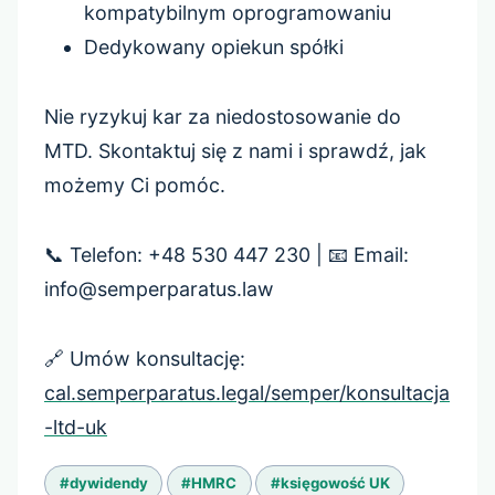
kompatybilnym oprogramowaniu
Dedykowany opiekun spółki
Nie ryzykuj kar za niedostosowanie do
MTD. Skontaktuj się z nami i sprawdź, jak
możemy Ci pomóc.
📞 Telefon: +48 530 447 230 | 📧 Email:
info@semperparatus.law
🔗 Umów konsultację:
cal.semperparatus.legal/semper/konsultacja
-ltd-uk
Tagi
#
dywidendy
#
HMRC
#
księgowość UK