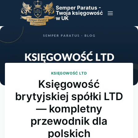
Przejdź
Semper Paratus -
do
Twoja księgowość
w UK
treści
KSIĘGOWOŚĆ LTD
Księgowość
brytyjskiej spółki LTD
— kompletny
przewodnik dla
polskich