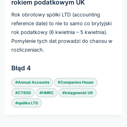
rokiem podatkowym UK
Rok obrotowy spółki LTD (accounting
reference date) to nie to samo co brytyjski
rok podatkowy (6 kwietnia – 5 kwietnia).
Pomylenie tych dat prowadzi do chaosu w
rozliczeniach.
Błąd 4
Tagi
#
Annual Accounts
#
Companies House
wpisu:
#
CT600
#
HMRC
#
księgowość UK
#
spółka LTD