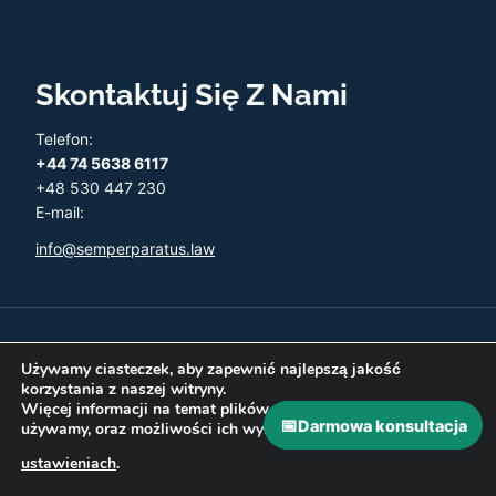
Skontaktuj Się Z Nami
Telefon:
+44 74 5638 6117
+48 530 447 230
E-mail:
info@semperparatus.law
© 2026 Semper Paratus - Twoja księgowość w UK
Używamy ciasteczek, aby zapewnić najlepszą jakość
korzystania z naszej witryny.
Więcej informacji na temat plików ciasteczka, których
📅
Darmowa konsultacja
używamy, oraz możliwości ich wyłączenia znajdziesz w
Polityka prywatności
Zwroty i Refundacje
ustawieniach
.