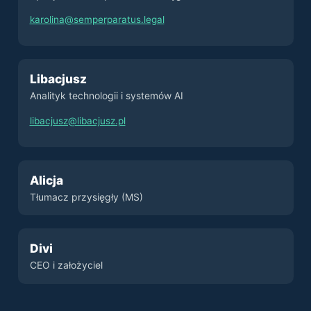
karolina@semperparatus.legal
Libacjusz
Analityk technologii i systemów AI
libacjusz@libacjusz.pl
Alicja
Tłumacz przysięgły (MS)
Divi
CEO i założyciel