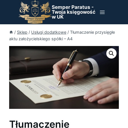
Przejdź
Semper Paratus -
do
Twoja księgowość
w UK
treści
/
Sklep
/
Usługi dodatkowe
/
Tłumaczenie przysięgłe
aktu założycielskiego spółki – A4
Tłumaczenie