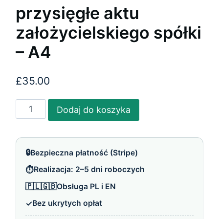
przysięgłe aktu
założycielskiego spółki
– A4
£
35.00
ilość
Dodaj do koszyka
Tłumaczenie
przysięgłe
aktu
🔒
Bezpieczna płatność (Stripe)
założycielskiego
⏱️
Realizacja: 2–5 dni roboczych
spółki
–
🇵🇱🇬🇧
Obsługa PL i EN
A4
✓
Bez ukrytych opłat