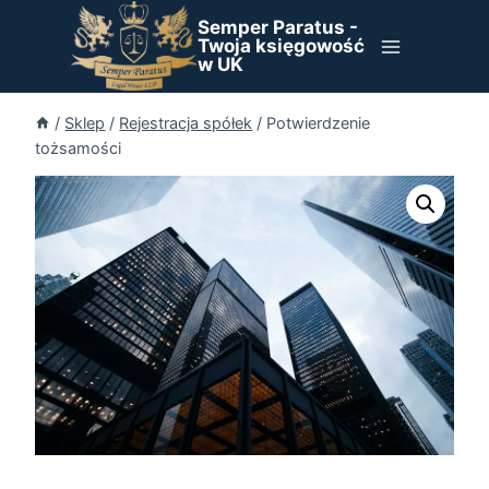
Przejdź
Semper Paratus -
do
Twoja księgowość
w UK
treści
/
Sklep
/
Rejestracja spółek
/
Potwierdzenie
tożsamości