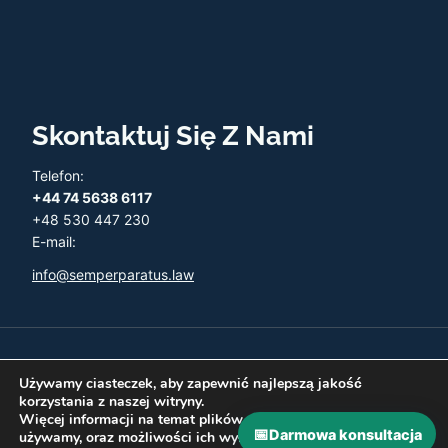
Skontaktuj Się Z Nami
Telefon:
+44 74 5638 6117
+48 530 447 230
E-mail:
info@semperparatus.law
© 2026 Semper Paratus - Twoja księgowość w UK
Używamy ciasteczek, aby zapewnić najlepszą jakość
korzystania z naszej witryny.
Więcej informacji na temat plików ciasteczka, których
📅
Darmowa konsultacja
używamy, oraz możliwości ich wyłączenia znajdziesz w