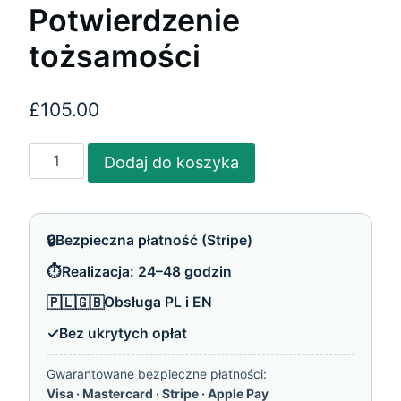
Potwierdzenie
tożsamości
£
105.00
ilość
Dodaj do koszyka
Potwierdzenie
tożsamości
🔒
Bezpieczna płatność (Stripe)
⏱️
Realizacja: 24–48 godzin
🇵🇱🇬🇧
Obsługa PL i EN
✓
Bez ukrytych opłat
Gwarantowane bezpieczne płatności:
Visa · Mastercard · Stripe · Apple Pay