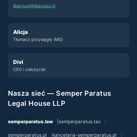
libacjusz@libacjusz.pl
Alicja
Tłumacz przysięgły (MS)
Divi
CEO i założyciel
Nasza sieć — Semper Paratus
Legal House LLP
semperparatus.law
semperparatus.tax
semperparatus.pl
kancelaria-semperparatus.pl