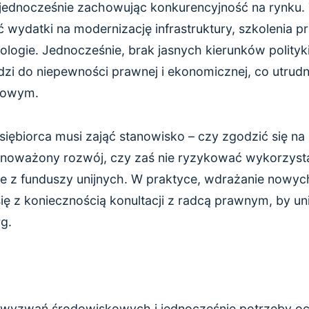
ednocześnie zachowując konkurencyjność na rynku. 
 wydatki na modernizację infrastruktury, szkolenia 
logie. Jednocześnie, brak jasnych kierunków polityk
dzi do niepewności prawnej i ekonomicznej, co utrudn
łowym.
siębiorca musi zająć stanowisko – czy zgodzić się n
noważony rozwój, czy zaś nie ryzykować wykorzysta
e z funduszy unijnych. W praktyce, wdrażanie nowy
ę z koniecznością konultacji z radcą prawnym, by uni
g.
wyzwań środowiskowych i jednocześnie potrzeby oc