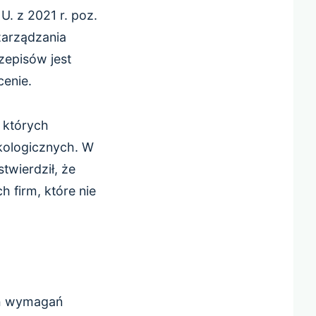
. z 2021 r. poz.
arządzania
zepisów jest
cenie.
 których
kologicznych. W
twierdził, że
h firm, które nie
ch wymagań