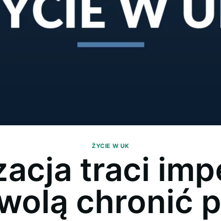
ŻYCIE W UK
acja traci impe
wolą chronić 