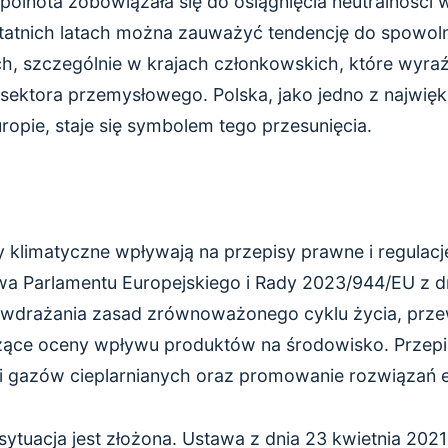
pólnota zobowiązała się do osiągnięcia neutralności
tatnich latach można zauważyć tendencję do spowol
h, szczególnie w krajach członkowskich, które wyraź
sektora przemysłowego. Polska, jako jedno z najwię
opie, staje się symbolem tego przesunięcia.
 klimatyczne wpływają na przepisy prawne i regulacje
wa Parlamentu Europejskiego i Rady 2023/944/EU z d
 wdrażania zasad zrównoważonego cyklu życia, prz
ące oceny wpływu produktów na środowisko. Przepis
ji gazów cieplarnianych oraz promowanie rozwiązań 
ytuacja jest złożona. Ustawa z dnia 23 kwietnia 2021 