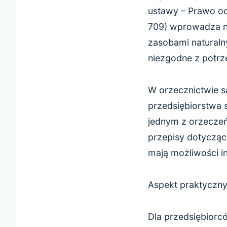
ustawy – Prawo oc
709) wprowadza n
zasobami naturaln
niezgodne z potrz
W orzecznictwie 
przedsiębiorstwa
jednym z orzeczeń
przepisy dotyczące
mają możliwości i
Aspekt praktyczn
Dla przedsiębiorc