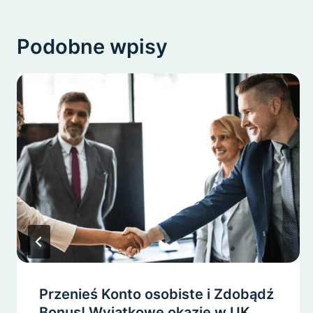
Podobne wpisy
Przenieś Konto osobiste i Zdobądź
Bonus! Wyjątkowe okazje w UK