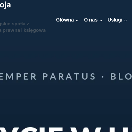
oja
Główna
O nas
Usługi
jskie spółki z
a prawna i księgowa