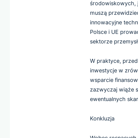
środowiskowych, j
muszą przewidzieć
innowacyjne techno
Polsce i UE prowa
sektorze przemys
W praktyce, przed
inwestycje w zrów
wsparcie finansow
zazwyczaj wiąże si
ewentualnych skar
Konkluzja
Wobec rosnących 