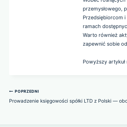
przemysłowego, po
Przedsiębiorcom i
ramach dostępnych
Warto również akty
zapewnić sobie od
Powyższy artykuł 
Nawigacja
POPRZEDNI
wpisu
Prowadzenie księgowości spółki LTD z Polski — obow