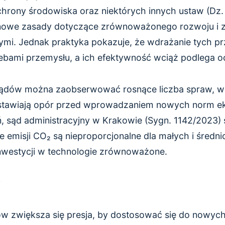
hrony środowiska oraz niektórych innych ustaw (Dz. U
owe zasady dotyczące zrównoważonego rozwoju i z
ymi. Jednak praktyka pokazuje, że wdrażanie tych pr
ebami przemysłu, a ich efektywność wciąż podlega o
sądów można zaobserwować rosnące liczba spraw, w
 stawiają opór przed wprowadzaniem nowych norm e
, sąd administracyjny w Krakowie (Sygn. 1142/2023) s
 emisji CO₂ są nieproporcjonalne dla małych i średnic
nwestycji w technologie zrównoważone.
y
ów zwiększa się presja, by dostosować się do nowy