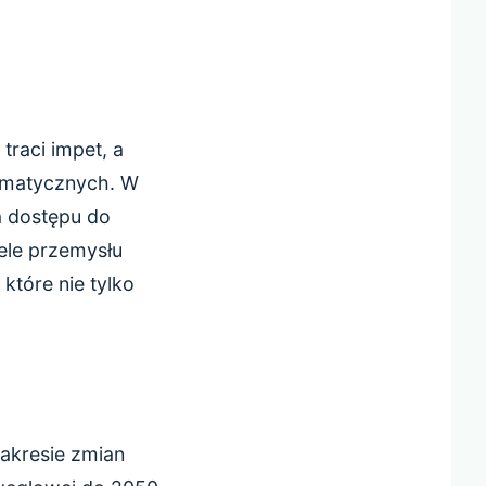
traci impet, a
limatycznych. W
a dostępu do
iele przemysłu
tóre nie tylko
zakresie zmian