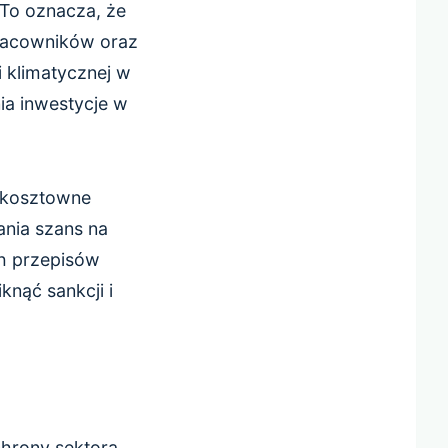
To oznacza, że
pracowników oraz
i klimatycznej w
ia inwestycje w
a kosztowne
nia szans na
ch przepisów
knąć sankcji i
hrony sektora