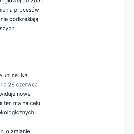
 węglowej do 2050
nienia procesów
nie podkreślają
kszych
 unijne. Na
nia 26 czerwca
ewiduje nowe
 ten ma na celu
ekologicznych.
r. o zmianie