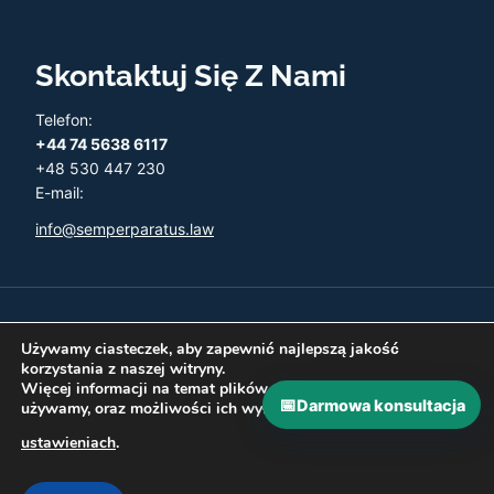
Skontaktuj Się Z Nami
Telefon:
+44 74 5638 6117
+48 530 447 230
E-mail:
info@semperparatus.law
© 2026 Semper Paratus - Twoja księgowość w UK
Używamy ciasteczek, aby zapewnić najlepszą jakość
korzystania z naszej witryny.
Więcej informacji na temat plików ciasteczka, których
📅
Darmowa konsultacja
używamy, oraz możliwości ich wyłączenia znajdziesz w
Polityka prywatności
Zwroty i Refundacje
ustawieniach
.
Najczęściej zadawane pytania
Kontakt