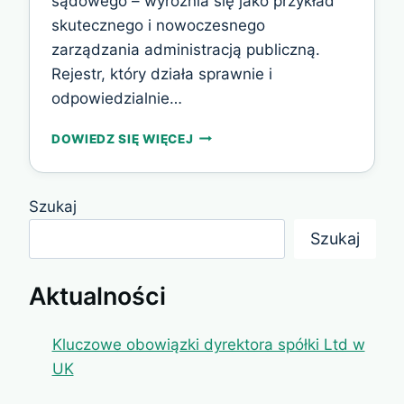
sądowego – wyróżnia się jako przykład
skutecznego i nowoczesnego
zarządzania administracją publiczną.
Rejestr, który działa sprawnie i
odpowiedzialnie…
URZĄD
DOWIEDZ SIĘ WIĘCEJ
REJESTRACYJNY
SPÓŁEK
BRYTYJSKICH
Szukaj
WZOREM
DLA
Szukaj
WIELU
INSTYTUCJI
PUBLICZNYCH
Aktualności
Kluczowe obowiązki dyrektora spółki Ltd w
UK